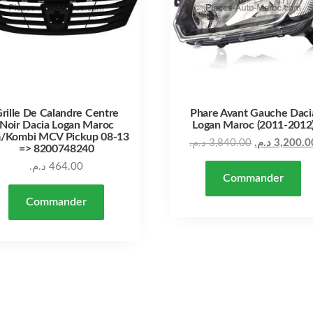
rille De Calandre Centre
Phare Avant Gauche Daci
Noir Dacia Logan Maroc
Logan Maroc (2011-2012
m/Kombi MCV Pickup 08-13
Le prix actuel est : 7,200.00 د.م..
Le prix initial était : 8,000.00 د.م..
د.م.
3,840.00
د.م.
3,200.0
=> 8200748240
د.م.
464.00
Commander
Commander