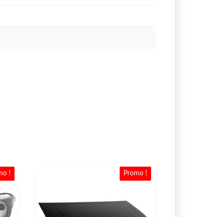
mo !
Promo !