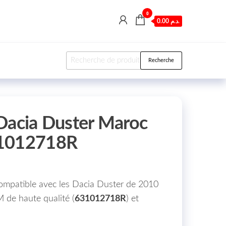
0
0.00 د.م.
Recherche pour :
Recherche
Dacia Duster Maroc
31012718R
compatible avec les Dacia Duster de 2010
 de haute qualité (
631012718R
) et