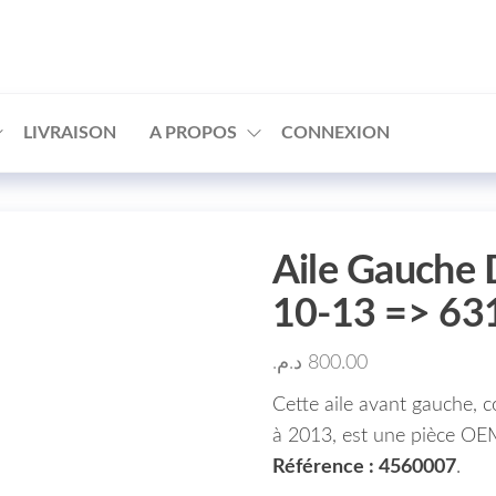
□
LIVRAISON
A PROPOS
CONNEXION
Aile Gauche 
10-13 => 6
د.م.
800.00
Cette aile avant gauche, 
à 2013, est une pièce OEM
Référence : 4560007
.