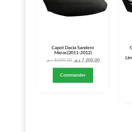
Capot Dacia Sandero
G
Maroc(2011-2012)
Li
د.م.
8,000.00
د.م.
7,200.00
Commander