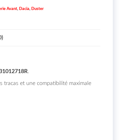
rie Avant
,
Dacia
,
Duster
0)
631012718R
.
ns tracas et une compatibilité maximale