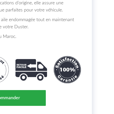
cations d’origine, elle assure une
ue parfaites pour votre véhicule.
e aile endommagée tout en maintenant
de votre Duster.
au Maroc.
 Dacia Duster Maroc 10-13 => 631012718R
ommander