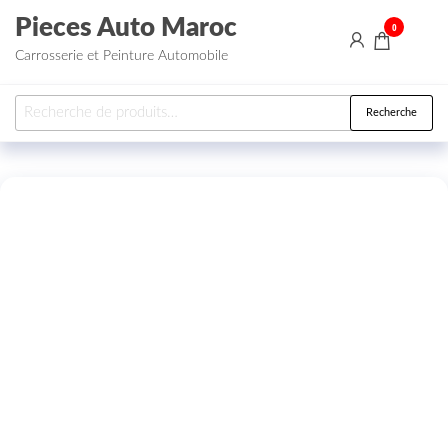
Aller au contenu
Pieces Auto Maroc
0
Carrosserie et Peinture Automobile
Recherche pour :
Recherche