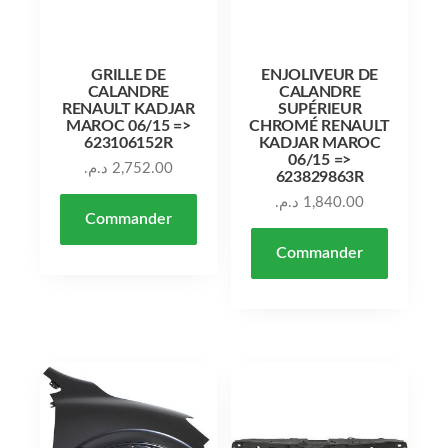
GRILLE DE
ENJOLIVEUR DE
CALANDRE
CALANDRE
RENAULT KADJAR
SUPÉRIEUR
MAROC 06/15 =>
CHROMÉ RENAULT
623106152R
KADJAR MAROC
06/15 =>
د.م.
2,752.00
623829863R
د.م.
1,840.00
Commander
Commander