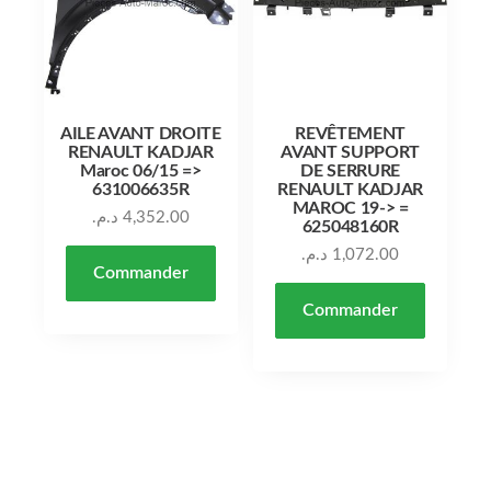
AILE AVANT DROITE
REVÊTEMENT
RENAULT KADJAR
AVANT SUPPORT
Maroc 06/15 =>
DE SERRURE
631006635R
RENAULT KADJAR
MAROC 19-> =
د.م.
4,352.00
625048160R
د.م.
1,072.00
Commander
Commander