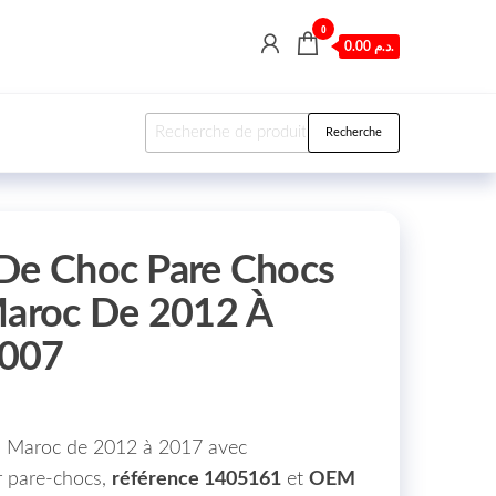
0
0.00 د.م.
Recherche pour :
Recherche
De Choc Pare Chocs
Maroc De 2012 À
8007
ta Maroc de 2012 à 2017 avec
r pare-chocs,
référence 1405161
et
OEM