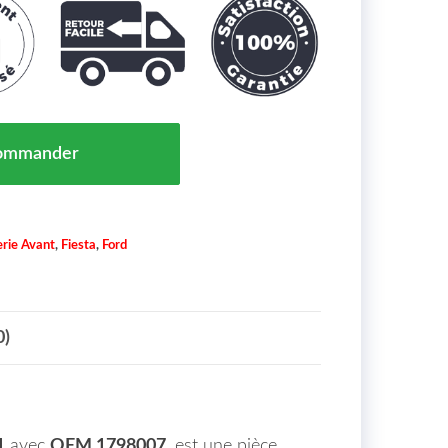
 De Choc Pare Chocs Ford Fiesta Maroc De 2012 À 2017
ommander
rie Avant
,
Fiesta
,
Ford
0)
1
avec
OEM 1798007
, est une pièce