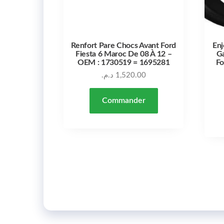
Renfort Pare Chocs Avant Ford
Enj
Fiesta 6 Maroc De 08 À 12 –
Ga
OEM : 1730519 = 1695281
Fo
د.م.
1,520.00
Commander