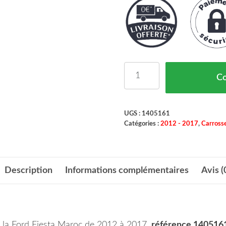
quantité de Amortisseur
C
UGS :
1405161
Catégories :
2012 - 2017
,
Carrosse
Description
Informations complémentaires
Avis (
e la Ford Fiesta Maroc de 2012 à 2017,
référence 140516