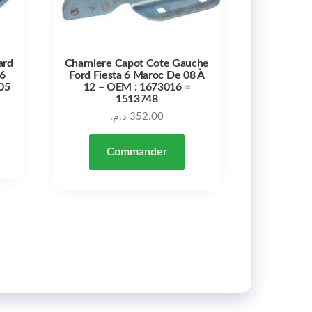
ard
Charniere Capot Cote Gauche
 6
Ford Fiesta 6 Maroc De 08 À
05
12 – OEM : 1673016 =
1513748
د.م.
352.00
Commander