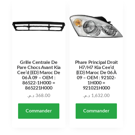
Grille Centrale De
Phare Principal Droit
Pare Chocs Avant Kia
H7/H7 Kia Cee’d
Cee’d (ED) Maroc De
(ED) Maroc De 06 À
06 À 09 – OEM :
09 – OEM : 92102-
86522-1H000 =
1H000 =
865221H000
921021H000
د.م.
368.00
د.م.
1,632.00
Commander
Commander