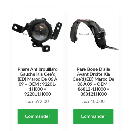
Phare Antibrouillard
Pare Boue D’aile
Gauche Kia Cee’d
Avant Droite Kia
(ED) Maroc De 06 À
Cee’d (ED) Maroc De
09 – OEM : 92201-
06 À 09 – OEM :
1H000 =
86812-1H000 =
922011H000
868121H000
د.م.
592.00
د.م.
400.00
Commander
Commander