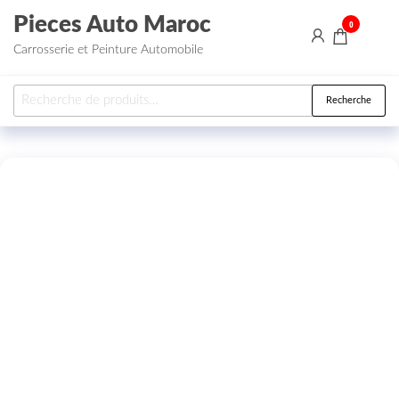
Aller au contenu
Pieces Auto Maroc
0
Carrosserie et Peinture Automobile
Recherche pour :
Recherche