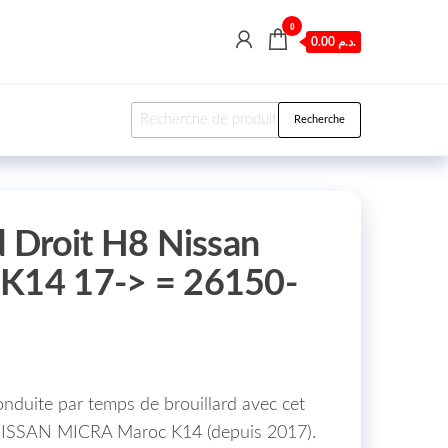
0
0.00 د.م.
Recherche pour :
Recherche
d Droit H8 Nissan
 K14 17-> = 26150-
onduite par temps de brouillard avec cet
r NISSAN MICRA Maroc K14 (depuis 2017).