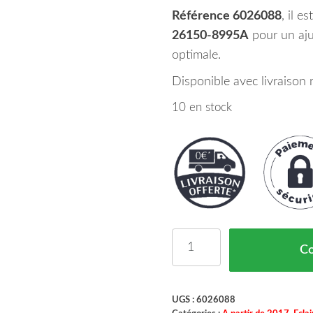
Référence 6026088
, il e
26150-8995A
pour un aju
optimale.
Disponible avec livraison
10 en stock
quantité de Antibrouilla
C
UGS :
6026088