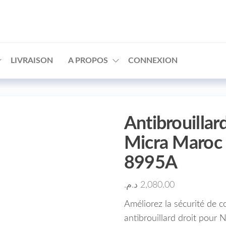
□
LIVRAISON
A PROPOS
CONNEXION
Antibrouillar
Micra Maroc
8995A
د.م.
2,080.00
Améliorez la sécurité de c
antibrouillard droit pou