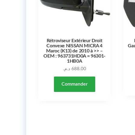
Rétroviseur Extérieur Droit
Convexe NISSAN MICRA 4
Gau
Maroc (K13) de 2010 à >> –
OEM : 963731HD0A = 96301-
1HB0A
د.م.
688.00
Commander