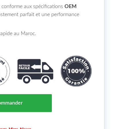
st conforme aux spécifications
OEM
stement parfait et une performance
 rapide au Maroc.
rd Droit H8 Nissan Micra Maroc K14 17-> = 26150-8995A
ommander