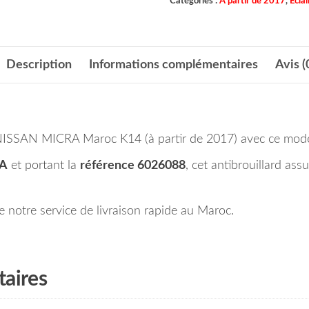
Catégories :
A partir de 2017
,
Ecla
Description
Informations complémentaires
Avis (
e NISSAN MICRA Maroc K14 (à partir de 2017) avec ce modè
5A
et portant la
référence 6026088
, cet antibrouillard ass
notre service de livraison rapide au Maroc.
aires