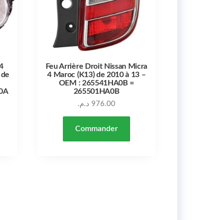
4
Feu Arrière Droit Nissan Micra
 de
4 Maroc (K13) de 2010 à 13 –
OEM : 265541HA0B =
0A
265501HA0B
د.م.
976.00
Commander