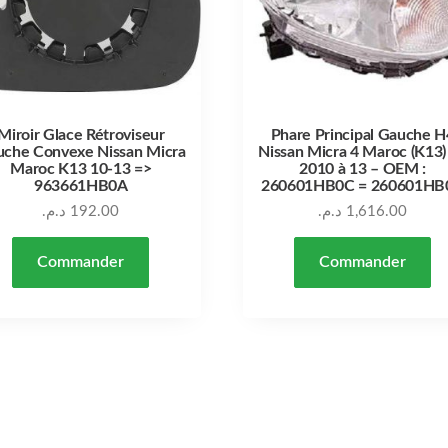
Miroir Glace Rétroviseur
Phare Principal Gauche H
che Convexe Nissan Micra
Nissan Micra 4 Maroc (K13)
Maroc K13 10-13 =>
2010 à 13 – OEM :
963661HB0A
260601HB0C = 260601HB
د.م.
192.00
د.م.
1,616.00
Commander
Commander