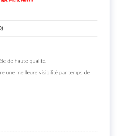
irage
,
Micra
,
Nissan
0)
le de haute qualité.
ure une meilleure visibilité par temps de