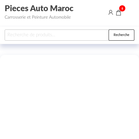
Aller au contenu
Pieces Auto Maroc
0
Carrosserie et Peinture Automobile
Recherche pour :
Recherche