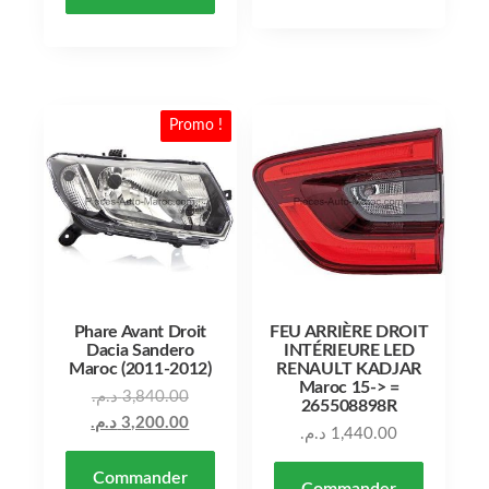
Promo !
Phare Avant Droit
FEU ARRIÈRE DROIT
Dacia Sandero
INTÉRIEURE LED
Maroc (2011-2012)
RENAULT KADJAR
Maroc 15-> =
Le prix initial était : 3,840.00 د.م..
د.م.
3,840.00
265508898R
Le prix actuel est : 3,200.00 د.م..
د.م.
3,200.00
د.م.
1,440.00
Commander
Commander