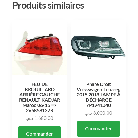
Produits similaires
FEU DE
Phare Droit
BROUILLARD
Volkswagen Touareg
ARRIÈRE GAUCHE
2015 2018 LAMPE À
RENAULT KADJAR
DÉCHARGE
Maroc 06/15 =>
7P1941040
265858137R
د.م.
8,000.00
د.م.
1,680.00
Commander
Commander