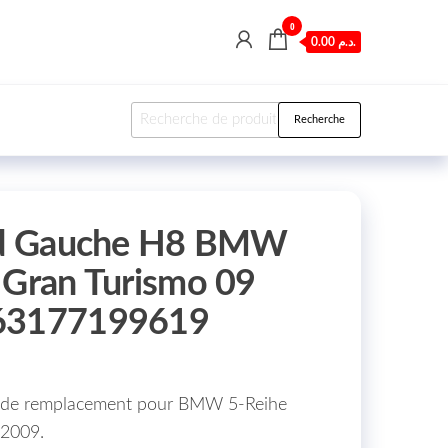
0
0.00 د.م.
Recherche pour :
Recherche
ard Gauche H8 BMW
 Gran Turismo 09
 63177199619
de remplacement pour BMW 5-Reihe
 2009.