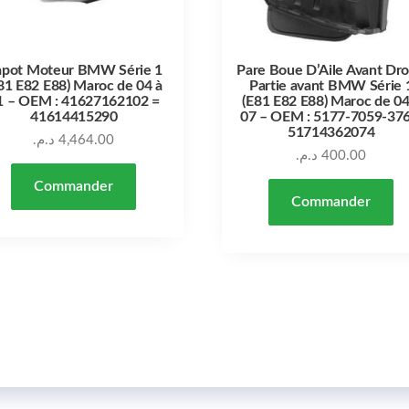
pot Moteur BMW Série 1
Pare Boue D’Aile Avant Dro
81 E82 E88) Maroc de 04 à
Partie avant BMW Série 
1 – OEM : 41627162102 =
(E81 E82 E88) Maroc de 04
41614415290
07 – OEM : 5177-7059-376
51714362074
د.م.
4,464.00
د.م.
400.00
Commander
Commander