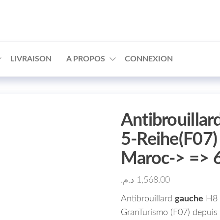
□
LIVRAISON
A PROPOS
CONNEXION
Antibrouill
5-Reihe(F07)
Maroc-> =>
د.م.
1,568.00
Antibrouillard
gauche
H8 
GranTurismo (F07) depuis