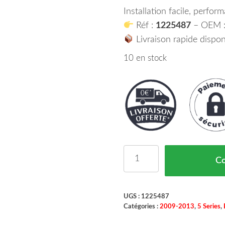
Installation facile, perform
Réf :
1225487
– OEM 
Livraison rapide dispon
10 en stock
quantité de Antibrouill
C
UGS :
1225487
Catégories :
2009-2013
,
5 Series
,