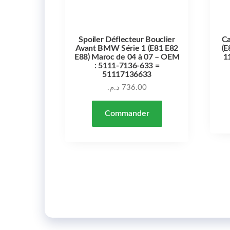
Spoiler Déflecteur Bouclier
Ca
Avant BMW Série 1 (E81 E82
(E
E88) Maroc de 04 à 07 – OEM
1
: 5111-7136-633 =
51117136633
د.م.
736.00
Commander