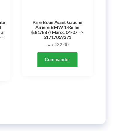
ite
Pare Boue Avant Gauche
1
Arrière BMW 1-Reihe
 à
(E81/E87) Maroc 04-07 =>
 =
51717059371
د.م.
432.00
Commander