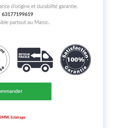
ance d’origine et durabilité garantie.
:
63177199619
ible partout au Maroc.
ard Gauche H8 BMW 5-Reihe(F07) Gran Turismo 09 Maro
ommander
BMW
,
Eclairage