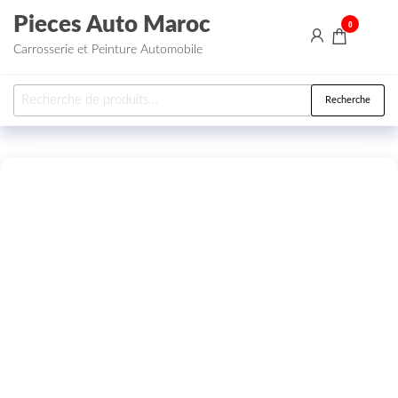
Aller au contenu
Pieces Auto Maroc
0
Carrosserie et Peinture Automobile
Recherche pour :
Recherche