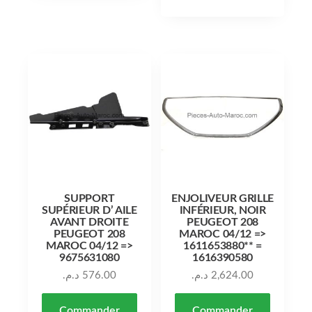
SUPPORT
ENJOLIVEUR GRILLE
SUPÉRIEUR D’ AILE
INFÉRIEUR, NOIR
AVANT DROITE
PEUGEOT 208
PEUGEOT 208
MAROC 04/12 =>
MAROC 04/12 =>
1611653880** =
9675631080
1616390580
د.م.
576.00
د.م.
2,624.00
Commander
Commander