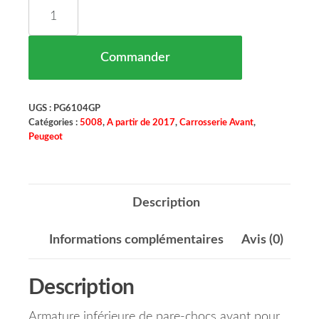
quantité de Armature Inferieur Pare Chocs Avant
Commander
UGS :
PG6104GP
Catégories :
5008
,
A partir de 2017
,
Carrosserie Avant
,
Peugeot
Description
Informations complémentaires
Avis (0)
Description
Armature inférieure de pare-chocs avant pour