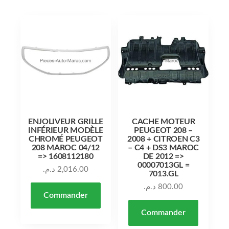
ENJOLIVEUR GRILLE
CACHE MOTEUR
INFÉRIEUR MODÈLE
PEUGEOT 208 –
CHROMÉ PEUGEOT
2008 + CITROEN C3
208 MAROC 04/12
– C4 + DS3 MAROC
=> 1608112180
DE 2012 =>
00007013GL =
د.م.
2,016.00
7013.GL
د.م.
800.00
Commander
Commander