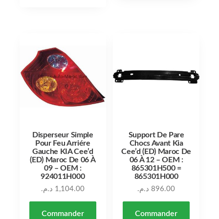
Disperseur Simple
Support De Pare
Pour Feu Arriére
Chocs Avant Kia
Gauche KIA Cee’d
Cee’d (ED) Maroc De
(ED) Maroc De 06 À
06 À 12 – OEM :
09 – OEM :
865301H500 =
924011H000
865301H000
د.م.
1,104.00
د.م.
896.00
Commander
Commander