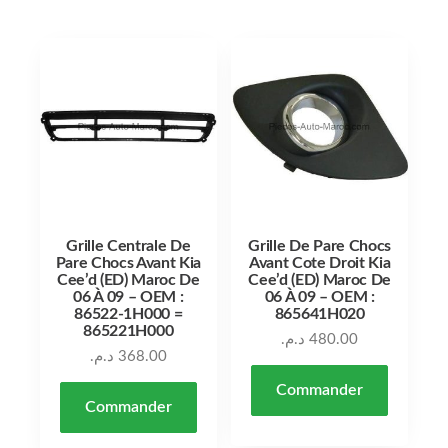
Grille Centrale De
Grille De Pare Chocs
Pare Chocs Avant Kia
Avant Cote Droit Kia
Cee’d (ED) Maroc De
Cee’d (ED) Maroc De
06 À 09 – OEM :
06 À 09 – OEM :
86522-1H000 =
865641H020
865221H000
د.م.
480.00
د.م.
368.00
Commander
Commander