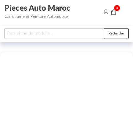
Aller au contenu
Pieces Auto Maroc
0
Carrosserie et Peinture Automobile
Recherche pour :
Recherche