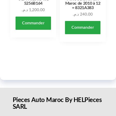
5256B164
Maroc de 2010 à 12
= 8321A383
د.م.
1,200.00
د.م.
240.00
Commander
Commander
Pieces Auto Maroc By HELPieces
SARL