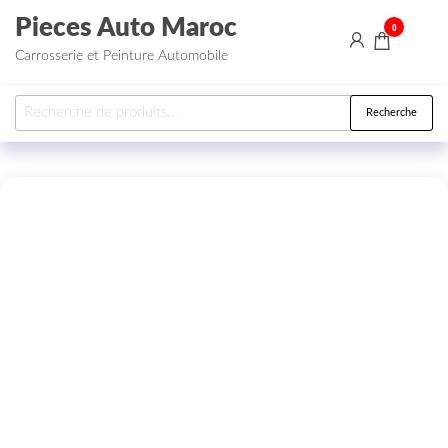
Aller au contenu
Pieces Auto Maroc
0
Carrosserie et Peinture Automobile
Recherche pour :
Recherche