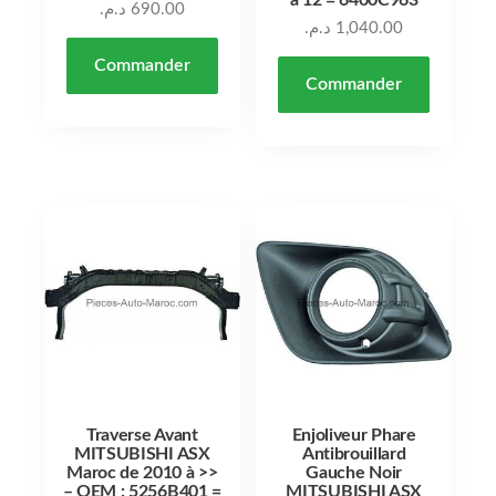
د.م.
690.00
د.م.
1,040.00
Commander
Commander
Traverse Avant
Enjoliveur Phare
MITSUBISHI ASX
Antibrouillard
Maroc de 2010 à >>
Gauche Noir
– OEM : 5256B401 =
MITSUBISHI ASX