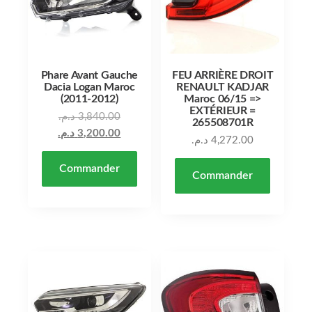
Phare Avant Gauche
FEU ARRIÈRE DROIT
Dacia Logan Maroc
RENAULT KADJAR
(2011-2012)
Maroc 06/15 =>
EXTÉRIEUR =
Le prix initial était : 3,840.00 د.م..
د.م.
3,840.00
265508701R
Le prix actuel est : 3,200.00 د.م..
د.م.
3,200.00
د.م.
4,272.00
Commander
Commander