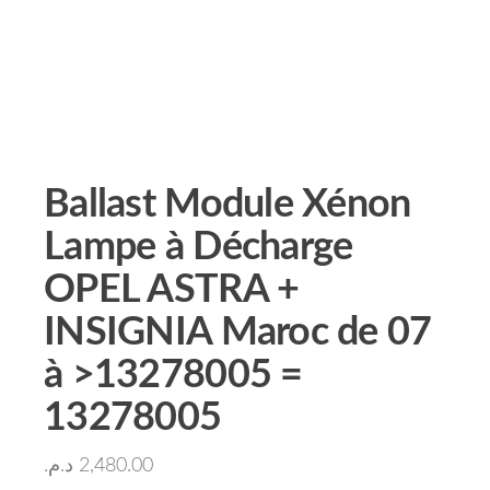
Ballast Module Xénon
Lampe à Décharge
OPEL ASTRA +
INSIGNIA Maroc de 07
à >13278005 =
13278005
د.م.
2,480.00