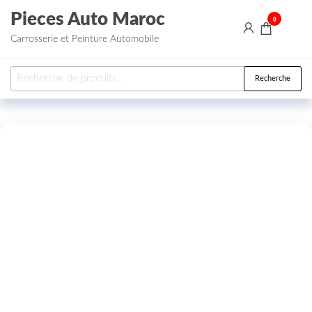
Aller au contenu
Pieces Auto Maroc
0
Carrosserie et Peinture Automobile
Recherche pour :
Recherche