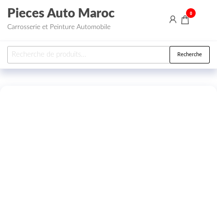
Aller au contenu
Pieces Auto Maroc
0
Carrosserie et Peinture Automobile
Recherche pour :
Recherche