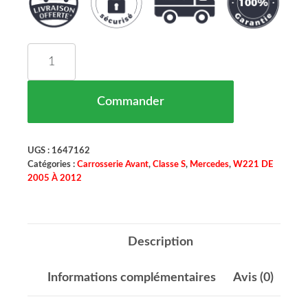
quantité de Bandeau Moulure De Pare Chocs Ava
Commander
UGS :
1647162
Catégories :
Carrosserie Avant
,
Classe S
,
Mercedes
,
W221 DE
2005 À 2012
Description
Informations complémentaires
Avis (0)