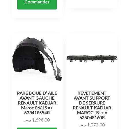
Commander
PARE BOUE D’ AILE
REVÊTEMENT
AVANT GAUCHE
AVANT SUPPORT
RENAULT KADJAR
DE SERRURE
Maroc 06/15 =>
RENAULT KADJAR
638418554R
MAROC 19-> =
625048160R
د.م.
1,696.00
د.م.
1,072.00