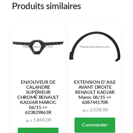
Produits similaires
ENJOLIVEUR DE
EXTENSION D’ AILE
CALANDRE
AVANT DROITE
SUPÉRIEUR
RENAULT KADJAR
CHROMÉ RENAULT
Maroc 06/15 =>
KADJAR MAROC
638744170R
06/15 =>
د.م.
2,528.00
623829863R
د.م.
1,840.00
Commander