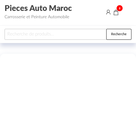
Aller au contenu
Pieces Auto Maroc
0
Carrosserie et Peinture Automobile
Recherche pour :
Recherche