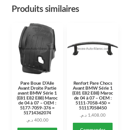
Produits similaires
Pare Boue D’Aile
Renfort Pare Chocs
Avant Droite Partie
Avant BMW Série 1
avant BMW Série 1
(E81 E82 E88) Maroc
(E81 E82 E88) Maroc
de 04 à 07 – OEM :
de 04 à 07 – OEM :
5111-7058-450 =
5177-7059-376 =
51117058450
51714362074
د.م.
1,408.00
د.م.
400.00
Commander