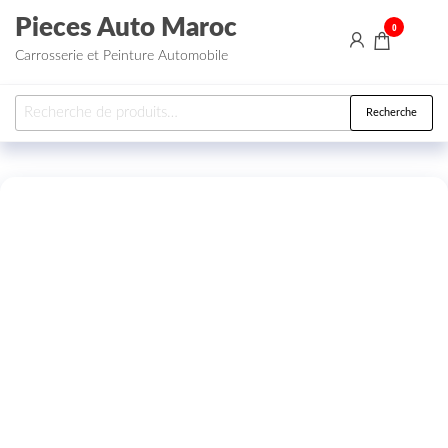
Aller au contenu
Pieces Auto Maroc
0
Carrosserie et Peinture Automobile
Recherche pour :
Recherche