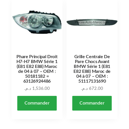
Phare Principal Droit
Grille Centrale De
H7-H7 BMW Série 1
Pare Chocs Avant
(E81 E82 E88) Maroc
BMW Série 1 (E81
de 04 à 07 – OEM :
E82 E88) Maroc de
50181182 =
04 à 07 – OEM :
63126924486
51117131690
د.م.
1,536.00
د.م.
672.00
Commander
Commander