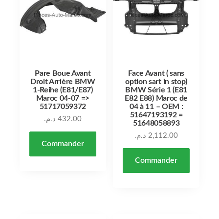
Pare Boue Avant
Face Avant ( sans
Droit Arrière BMW
option sart in stop)
1-Reihe (E81/E87)
BMW Série 1 (E81
Maroc 04-07 =>
E82 E88) Maroc de
51717059372
04 à 11 – OEM :
51647193192 =
د.م.
432.00
51648058893
د.م.
2,112.00
Commander
Commander