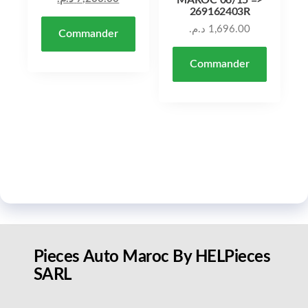
MAROC 06/15 =>
269162403R
د.م.
1,696.00
Commander
Commander
Pieces Auto Maroc By HELPieces
SARL