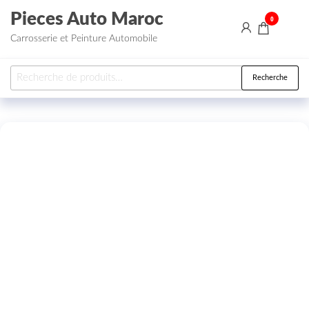
Aller au contenu
Pieces Auto Maroc
0
Carrosserie et Peinture Automobile
Recherche pour :
Recherche