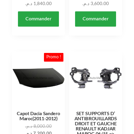
د.م.
1,840.00
د.م.
3,600.00
Commander
Commander
Promo !
Capot Dacia Sandero
SET SUPPORTS D’
Maroc(2011-2012)
ANTIBROUILLARDS
DROIT ET GAUCHE
Le prix initial était : 8,000.00 د.م..
د.م.
8,000.00
RENAULT KADJAR
Le prix actuel est : 7,200.00 د.م..
د.م.
7,200.00