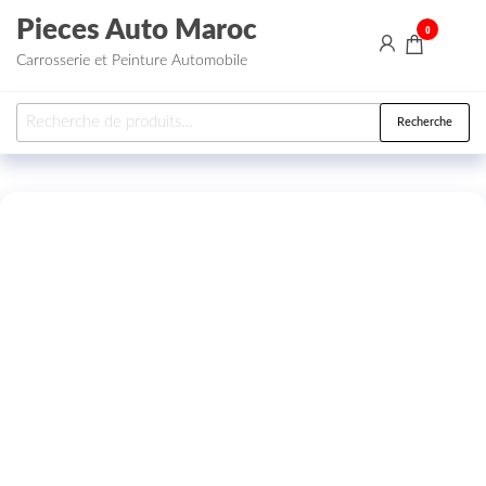
Aller au contenu
Pieces Auto Maroc
0
Carrosserie et Peinture Automobile
Recherche pour :
Recherche