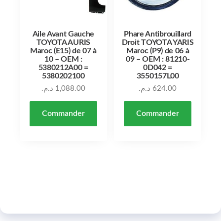
Aile Avant Gauche
Phare Antibrouillard
TOYOTA AURIS
Droit TOYOTA YARIS
Maroc (E15) de 07 à
Maroc (P9) de 06 à
10 – OEM :
09 – OEM : 81210-
5380212A00 =
0D042 =
5380202100
3550157L00
د.م.
1,088.00
د.م.
624.00
Commander
Commander