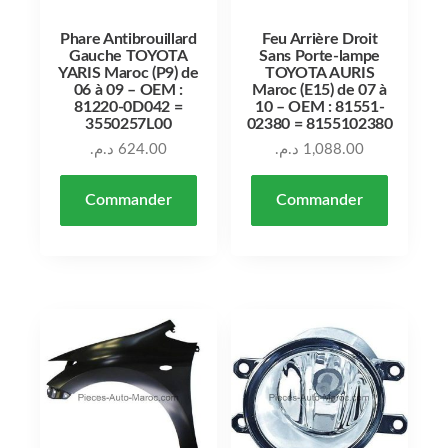
Phare Antibrouillard
Feu Arrière Droit
Gauche TOYOTA
Sans Porte-lampe
YARIS Maroc (P9) de
TOYOTA AURIS
06 à 09 – OEM :
Maroc (E15) de 07 à
81220-0D042 =
10 – OEM : 81551-
3550257L00
02380 = 8155102380
د.م.
624.00
د.م.
1,088.00
Commander
Commander