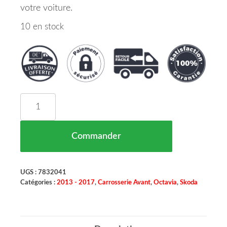
votre voiture.
10 en stock
quantité de Cadre De Grille De Calandre Noir Sk
Commander
UGS :
7832041
Catégories :
2013 - 2017
,
Carrosserie Avant
,
Octavia
,
Skoda