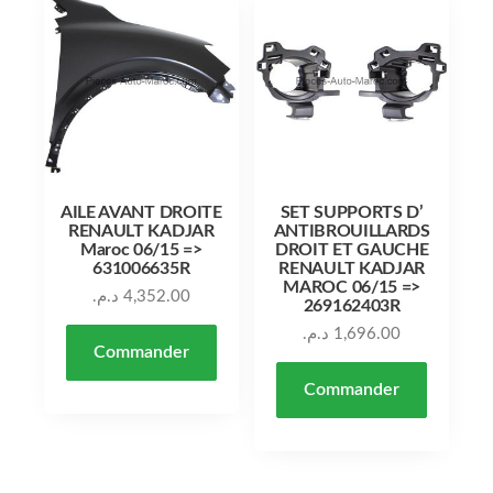
AILE AVANT DROITE
SET SUPPORTS D’
RENAULT KADJAR
ANTIBROUILLARDS
Maroc 06/15 =>
DROIT ET GAUCHE
631006635R
RENAULT KADJAR
MAROC 06/15 =>
د.م.
4,352.00
269162403R
د.م.
1,696.00
Commander
Commander