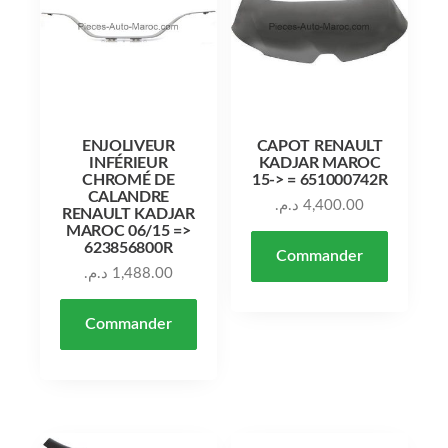
ENJOLIVEUR
CAPOT RENAULT
INFÉRIEUR
KADJAR MAROC
CHROMÉ DE
15-> = 651000742R
CALANDRE
د.م.
4,400.00
RENAULT KADJAR
MAROC 06/15 =>
623856800R
Commander
د.م.
1,488.00
Commander