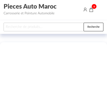
Aller au contenu
Pieces Auto Maroc
0
Carrosserie et Peinture Automobile
Recherche pour :
Recherche