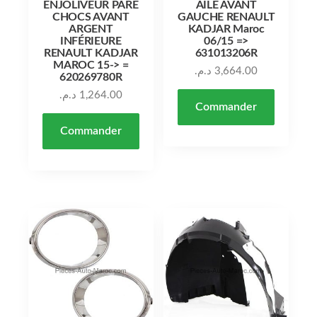
ENJOLIVEUR PARE
AILE AVANT
CHOCS AVANT
GAUCHE RENAULT
ARGENT
KADJAR Maroc
INFÉRIEURE
06/15 =>
RENAULT KADJAR
631013206R
MAROC 15-> =
د.م.
3,664.00
620269780R
د.م.
1,264.00
Commander
Commander