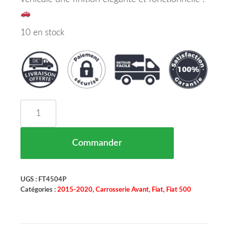
10 en stock
quantité de Cadre de Grille Inférieur Pare Chocs
Commander
UGS :
FT4504P
Catégories :
2015-2020
,
Carrosserie Avant
,
Fiat
,
Fiat 500