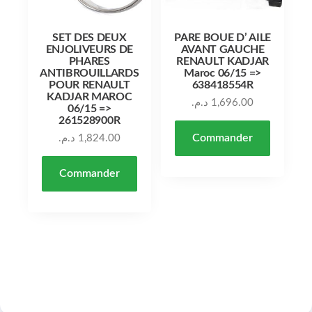
SET DES DEUX
PARE BOUE D’ AILE
ENJOLIVEURS DE
AVANT GAUCHE
PHARES
RENAULT KADJAR
ANTIBROUILLARDS
Maroc 06/15 =>
POUR RENAULT
638418554R
KADJAR MAROC
د.م.
1,696.00
06/15 =>
261528900R
Commander
د.م.
1,824.00
Commander