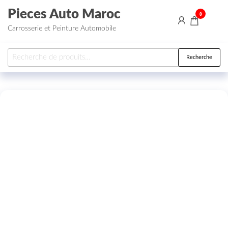
Aller au contenu
Pieces Auto Maroc
0
Carrosserie et Peinture Automobile
Recherche pour :
Recherche