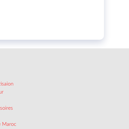
isaion
ur
soires
e Maroc