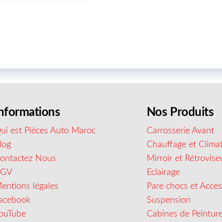
nformations
Nos Produits
ui est Pièces Auto Maroc
Carrosserie Avant
log
Chauffage et Climat
ontactez Nous
Mirroir et Rétrovise
CGV
Eclairage
entions légales
Pare chocs et Acces
acebook
Suspension
ouTube
Cabines de Peintur