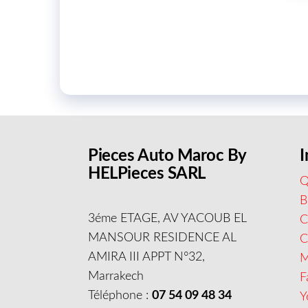
Pieces Auto Maroc By
I
HELPieces SARL
Q
B
3éme ETAGE, AV YACOUB EL
C
MANSOUR RESIDENCE AL
AMIRA III APPT N°32,
M
Marrakech
F
Téléphone :
07 54 09 48 34
Y