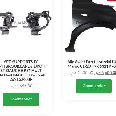
SET SUPPORTS D’
Aile Avant Droit Hyundai i1
NTIBROUILLARDS DROIT
Maroc 01/20 => 66321K70
ET GAUCHE RENAULT
د.م.
6,400.00
د.م.
5,600.0
ADJAR MAROC 06/15 =>
269162403R
Commander
د.م.
1,696.00
Commander