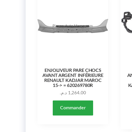
ENJOLIVEUR PARE CHOCS
AVANT ARGENT INFÉRIEURE
A
RENAULT KADJAR MAROC
15-> = 620269780R
K
د.م.
1,264.00
Commander