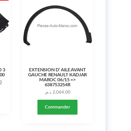
0 3
EXTENSION D’ AILE AVANT
00
GAUCHE RENAULT KADJAR
MAROC 06/15 =>
Le prix actuel est : 5,600.00 د.م..
Le prix initial était : 6,400.00 د.م..
0
638753254R
د.م.
2,064.00
Commander