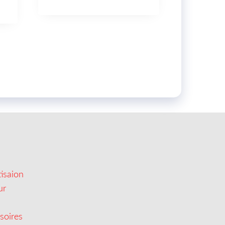
isaion
ur
soires