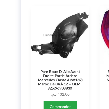
Pare Boue D’ Aile Avant
Droite Partie Arriere
M
Mercedes Classe A (W169)
M
Maroc De 04 À 12 – OEM :
A1696903830
د.م.
432.00
Commander