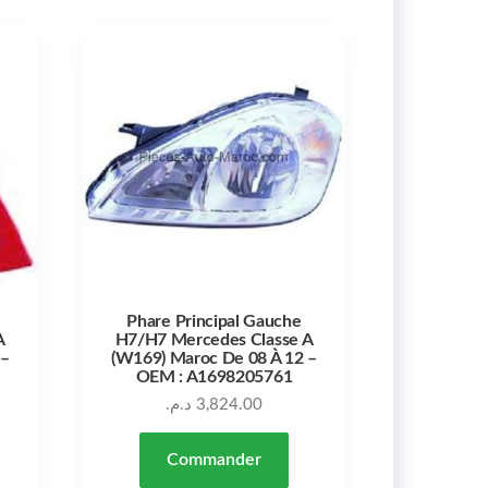
Phare Principal Gauche
A
H7/H7 Mercedes Classe A
 –
(W169) Maroc De 08 À 12 –
OEM : A1698205761
د.م.
3,824.00
Commander