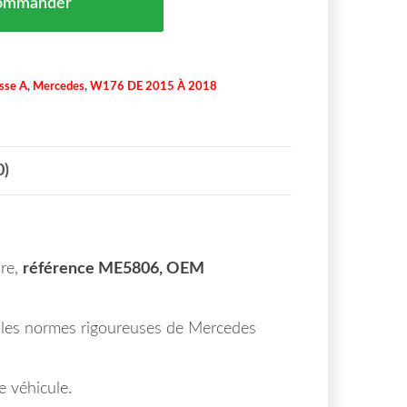
ommander
sse A
,
Mercedes
,
W176 DE 2015 À 2018
0)
dre,
référence ME5806, OEM
on les normes rigoureuses de Mercedes
 véhicule.