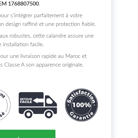
OEM 1768807500
.
ur s’intégrer parfaitement à votre
 un design raffiné et une protection fiable.
aux robustes, cette calandre assure une
installation facile.
ur une livraison rapide au Maroc et
 Classe A son apparence originale.
rcedes Classe A W176 Maroc 5P 06/15 = 1768807500