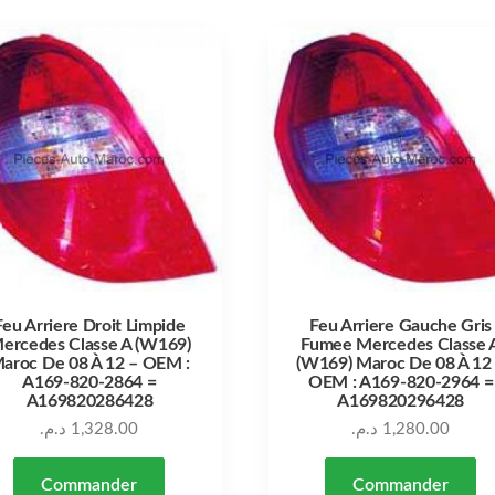
Feu Arriere Droit Limpide
Feu Arriere Gauche Gris
ercedes Classe A (W169)
Fumee Mercedes Classe 
aroc De 08 À 12 – OEM :
(W169) Maroc De 08 À 12
A169-820-2864 =
OEM : A169-820-2964 =
A169820286428
A169820296428
د.م.
1,328.00
د.م.
1,280.00
Commander
Commander