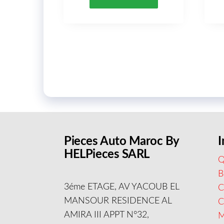
Pieces Auto Maroc By
I
HELPieces SARL
Q
B
3éme ETAGE, AV YACOUB EL
C
MANSOUR RESIDENCE AL
AMIRA III APPT N°32,
M