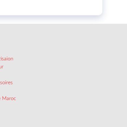
isaion
ur
soires
e Maroc