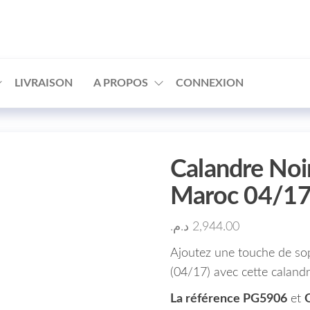
□
LIVRAISON
A PROPOS
CONNEXION
Calandre Noi
Maroc 04/1
د.م.
2,944.00
Ajoutez une touche de so
(04/17) avec cette calandr
La référence PG5906
et