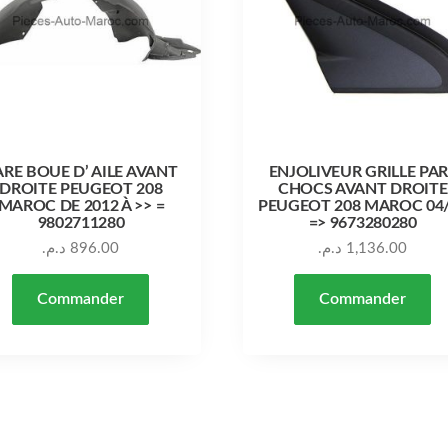
ARE BOUE D’ AILE AVANT
ENJOLIVEUR GRILLE PA
DROITE PEUGEOT 208
CHOCS AVANT DROITE
MAROC DE 2012 À >> =
PEUGEOT 208 MAROC 04
9802711280
=> 9673280280
د.م.
896.00
د.م.
1,136.00
Commander
Commander