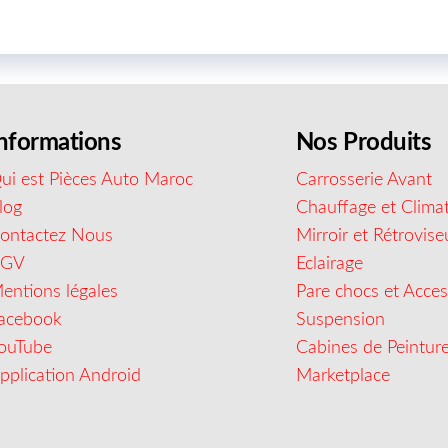
nformations
Nos Produits
ui est Pièces Auto Maroc
Carrosserie Avant
log
Chauffage et Climat
ontactez Nous
Mirroir et Rétrovise
CGV
Eclairage
entions légales
Pare chocs et Acces
acebook
Suspension
ouTube
Cabines de Peintur
pplication Android
Marketplace