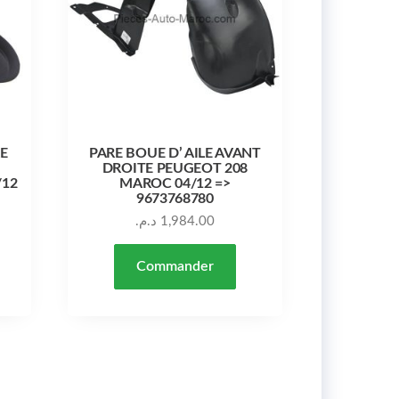
RE
PARE BOUE D’ AILE AVANT
DROITE PEUGEOT 208
/12
MAROC 04/12 =>
9673768780
د.م.
1,984.00
Commander