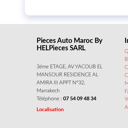
Pieces Auto Maroc By
I
HELPieces SARL
Q
B
3éme ETAGE, AV YACOUB EL
C
MANSOUR RESIDENCE AL
AMIRA III APPT N°32,
M
Marrakech
F
Téléphone :
07 54 09 48 34
Y
A
Localisation