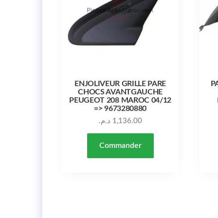
ENJOLIVEUR GRILLE PARE
P
CHOCS AVANTGAUCHE
PEUGEOT 208 MAROC 04/12
=> 9673280880
د.م.
1,136.00
Commander