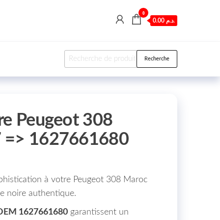
0
0.00 د.م.
Recherche pour :
Recherche
re Peugeot 308
7 => 1627661680
phistication à votre Peugeot 308 Maroc
e noire authentique.
OEM 1627661680
garantissent un