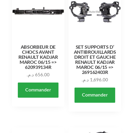
ABSORBEUR DE
SET SUPPORTS D’
CHOCS AVANT
ANTIBROUILLARDS
RENAULT KADJAR
DROIT ET GAUCHE
MAROC 06/15 =>
RENAULT KADJAR
620939134R
MAROC 06/15 =>
269162403R
د.م.
656.00
د.م.
1,696.00
Commander
Commander