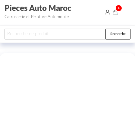
Aller au contenu
Pieces Auto Maroc
0
Carrosserie et Peinture Automobile
Recherche pour :
Recherche