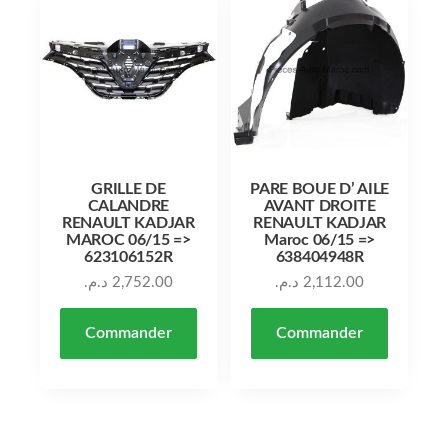
GRILLE DE
PARE BOUE D’ AILE
CALANDRE
AVANT DROITE
RENAULT KADJAR
RENAULT KADJAR
MAROC 06/15 =>
Maroc 06/15 =>
623106152R
638404948R
د.م.
2,752.00
د.م.
2,112.00
Commander
Commander