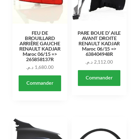
FEU DE
PARE BOUE D’ AILE
BROUILLARD
AVANT DROITE
ARRIÈRE GAUCHE
RENAULT KADJAR
RENAULT KADJAR
Maroc 06/15 =>
Maroc 06/15 =>
638404948R
265858137R
د.م.
2,112.00
د.م.
1,680.00
Commander
Commander