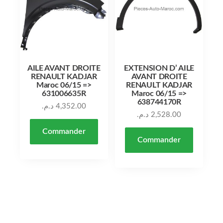
AILE AVANT DROITE
EXTENSION D’ AILE
RENAULT KADJAR
AVANT DROITE
Maroc 06/15 =>
RENAULT KADJAR
631006635R
Maroc 06/15 =>
638744170R
د.م.
4,352.00
د.م.
2,528.00
Commander
Commander