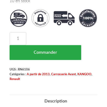
10 en stock
quantité de Calandre Renault Kangoo Maroc 03/1
Commander
UGS :
RN6106
Catégories :
A partir de 2013
,
Carrosserie Avant
,
KANGOO
,
Renault
Description