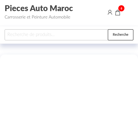
Aller au contenu
Pieces Auto Maroc
0
Carrosserie et Peinture Automobile
Recherche pour :
Recherche