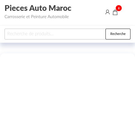
Aller au contenu
Pieces Auto Maroc
0
Carrosserie et Peinture Automobile
Recherche pour :
Recherche