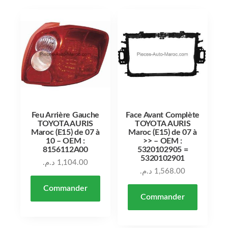
Feu Arrière Gauche
Face Avant Complète
TOYOTA AURIS
TOYOTA AURIS
Maroc (E15) de 07 à
Maroc (E15) de 07 à
10 – OEM :
>> – OEM :
8156112A00
5320102905 =
5320102901
د.م.
1,104.00
د.م.
1,568.00
Commander
Commander