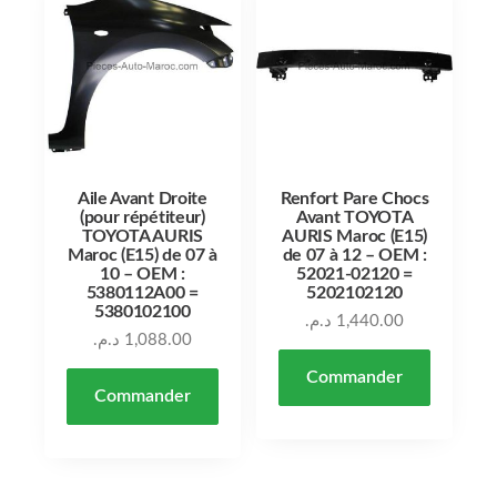
Aile Avant Droite
Renfort Pare Chocs
(pour répétiteur)
Avant TOYOTA
TOYOTA AURIS
AURIS Maroc (E15)
Maroc (E15) de 07 à
de 07 à 12 – OEM :
10 – OEM :
52021-02120 =
5380112A00 =
5202102120
5380102100
د.م.
1,440.00
د.م.
1,088.00
Commander
Commander