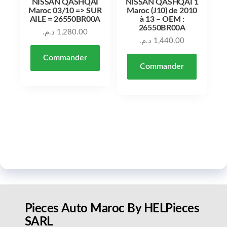
NISSAN QASHQAI
NISSAN QASHQAI 1
Maroc 03/10 => SUR
Maroc (J10) de 2010
AILE = 26550BR00A
à 13 – OEM :
26550BR00A
د.م.
1,280.00
د.م.
1,440.00
Commander
Commander
Pieces Auto Maroc By HELPieces
SARL