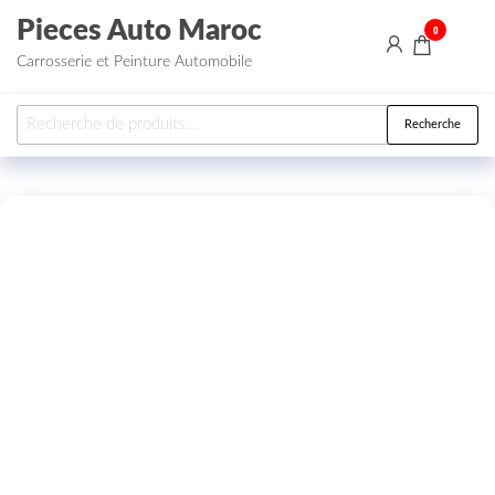
Aller au contenu
Pieces Auto Maroc
0
Carrosserie et Peinture Automobile
Recherche pour :
Recherche