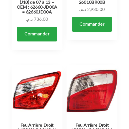
(J10) de 07 à 13 –
26010BR00B
OEM : 62660-JD00A
د.م.
2,930.00
= 62660JD00A
د.م.
736.00
Commander
Commander
Feu Arrière Droit
Feu Arrière Droit