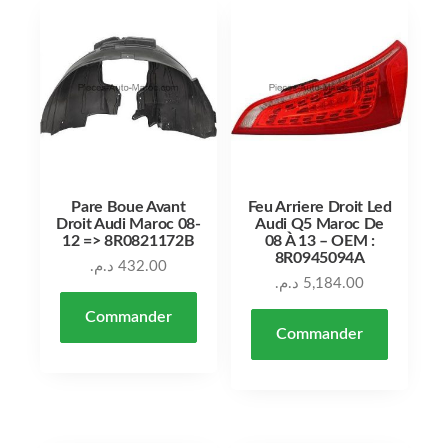
Pare Boue Avant
Feu Arriere Droit Led
Droit Audi Maroc 08-
Audi Q5 Maroc De
12 => 8R0821172B
08 À 13 – OEM :
8R0945094A
د.م.
432.00
د.م.
5,184.00
Commander
Commander