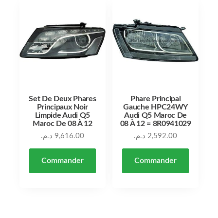
Set De Deux Phares
Phare Principal
Principaux Noir
Gauche HPC24WY
Limpide Audi Q5
Audi Q5 Maroc De
Maroc De 08 À 12
08 À 12 = 8R0941029
د.م.
9,616.00
د.م.
2,592.00
Commander
Commander