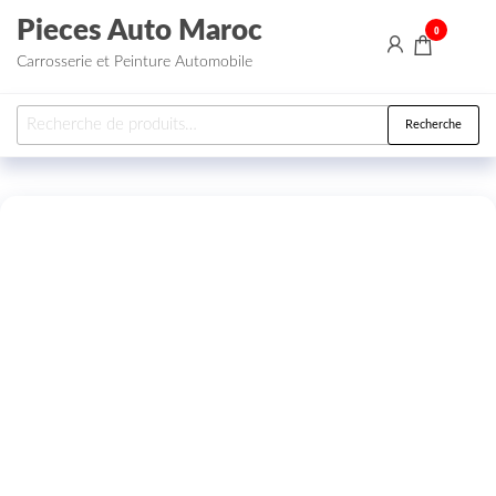
Aller au contenu
Pieces Auto Maroc
0
Carrosserie et Peinture Automobile
Recherche pour :
Recherche