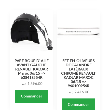
PARE BOUE D’ AILE
SET ENJOLIVEURS
AVANT GAUCHE
DE CALANDRE
RENAULT KADJAR
LATÉRAUX
Maroc 06/15 =>
CHROMÉ RENAULT
638418554R
KADJAR MAROC
06/15 =>
د.م.
1,696.00
960100956R
د.م.
2,416.00
Commander
Commander