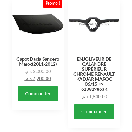
Promo !
Capot Dacia Sandero
ENJOLIVEUR DE
Maroc(2011-2012)
CALANDRE
SUPÉRIEUR
Le prix initial était : 8,000.00 د.م..
د.م.
8,000.00
CHROMÉ RENAULT
Le prix actuel est : 7,200.00 د.م..
د.م.
7,200.00
KADJAR MAROC
06/15 =>
623829863R
Commander
د.م.
1,840.00
Commander