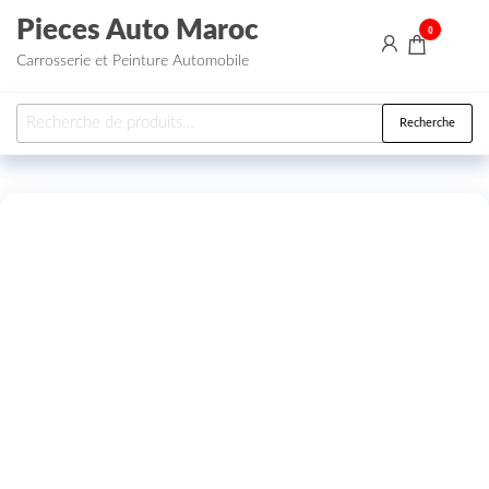
Aller au contenu
Pieces Auto Maroc
0
Carrosserie et Peinture Automobile
Recherche pour :
Recherche