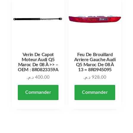
Verin De Capot
Feu De Brouillard
Moteur Audi Q5
Arriere Gauche Audi
Maroc De 08 À >> –
Q5 Maroc De 08 À
OEM : 8R0823359A
13 = 8R0945095
د.م.
400.00
د.م.
928.00
Commander
Commander