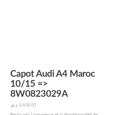
Capot Audi A4 Maroc
10/15 =>
8W0823029A
د.م.
4,608.00