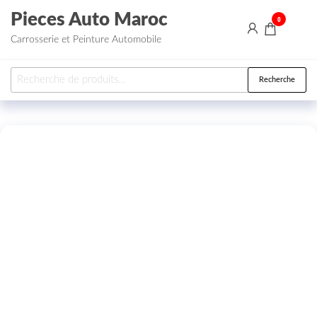
Aller au contenu
Pieces Auto Maroc
0
Carrosserie et Peinture Automobile
Recherche pour :
Recherche