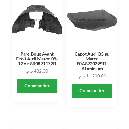
Pare Boue Avant
Capot Audi Q5 au
Droit Audi Maroc 08-
Maroc
12 => 8R0821172B
80A823029STL
Aluminium
د.م.
432.00
د.م.
11,200.00
Commander
Commander