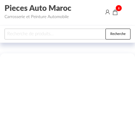
Aller au contenu
Pieces Auto Maroc
0
Carrosserie et Peinture Automobile
Recherche pour :
Recherche