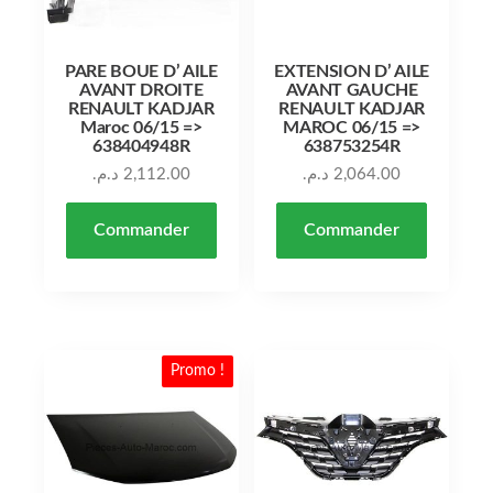
PARE BOUE D’ AILE
EXTENSION D’ AILE
AVANT DROITE
AVANT GAUCHE
RENAULT KADJAR
RENAULT KADJAR
Maroc 06/15 =>
MAROC 06/15 =>
638404948R
638753254R
د.م.
2,112.00
د.م.
2,064.00
Commander
Commander
Promo !