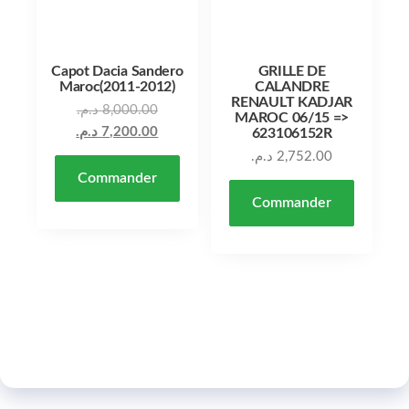
Capot Dacia Sandero
GRILLE DE
Maroc(2011-2012)
CALANDRE
RENAULT KADJAR
Le prix initial était : 8,000.00 د.م..
د.م.
8,000.00
MAROC 06/15 =>
Le prix actuel est : 7,200.00 د.م..
د.م.
7,200.00
623106152R
د.م.
2,752.00
Commander
Commander