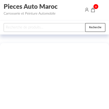
Aller au contenu
Pieces Auto Maroc
0
Carrosserie et Peinture Automobile
Recherche pour :
Recherche