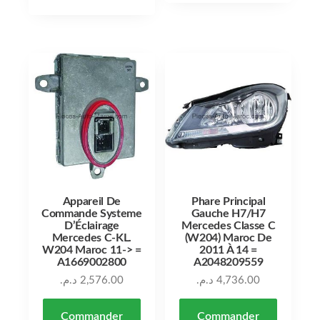
Appareil De
Phare Principal
Commande Systeme
Gauche H7/H7
D’Éclairage
Mercedes Classe C
Mercedes C-KL.
(W204) Maroc De
W204 Maroc 11-> =
2011 À 14 =
A1669002800
A2048209559
د.م.
2,576.00
د.م.
4,736.00
Commander
Commander