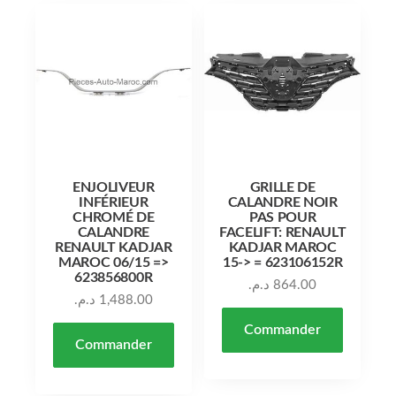
ENJOLIVEUR
GRILLE DE
INFÉRIEUR
CALANDRE NOIR
CHROMÉ DE
PAS POUR
CALANDRE
FACELIFT: RENAULT
RENAULT KADJAR
KADJAR MAROC
MAROC 06/15 =>
15-> = 623106152R
623856800R
د.م.
864.00
د.م.
1,488.00
Commander
Commander