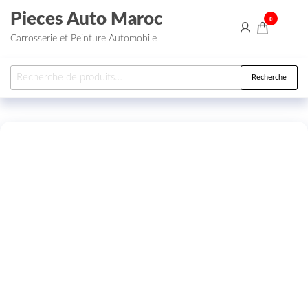
Aller au contenu
Pieces Auto Maroc
0
Carrosserie et Peinture Automobile
Recherche pour :
Recherche