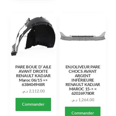
PARE BOUE D’ AILE
ENJOLIVEUR PARE
AVANT DROITE
CHOCS AVANT
RENAULT KADJAR
ARGENT
Maroc 06/15 =>
INFÉRIEURE
638404948R
RENAULT KADJAR
MAROC 15-> =
د.م.
2,112.00
620269780R
د.م.
1,264.00
Commander
Commander