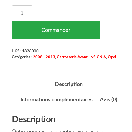
quantité de Capot Moteur Acier OPEL INSIGNIA M
Commander
UGS :
1826000
Catégories :
2008 - 2013
,
Carrosserie Avant
,
INSIGNIA
,
Opel
Description
Informations complémentaires
Avis (0)
Description
Optez pour ce capot moteur en acier pour