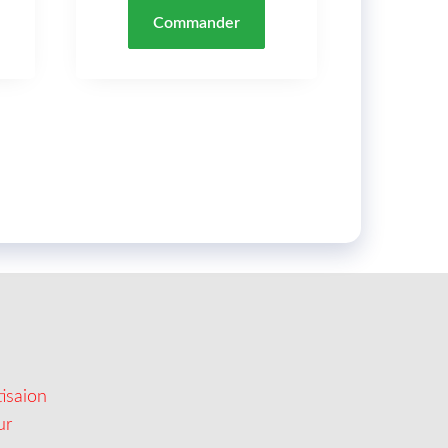
Commander
isaion
ur