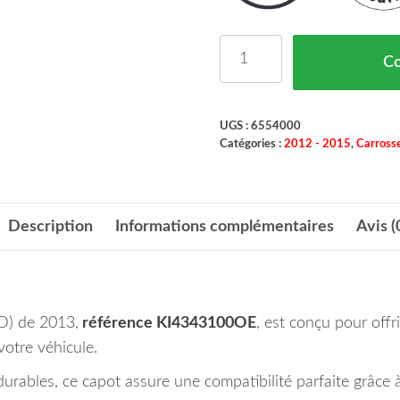
quantité de Capot Moteu
C
UGS :
6554000
Catégories :
2012 - 2015
,
Carrosse
Description
Informations complémentaires
Avis (
D) de 2013,
référence KI4343100OE
, est conçu pour offr
otre véhicule.
urables, ce capot assure une compatibilité parfaite grâce 