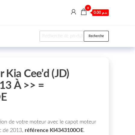
0
0.00 د.م.
Recherche pour :
Recherche
 Kia Cee’d (JD)
13 À >> =
OE
tion de votre moteur avec le capot moteur
c de 2013,
référence KI4343100OE
.