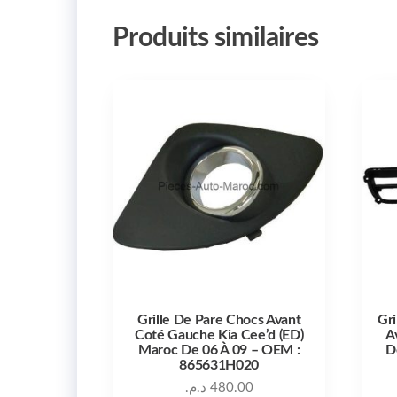
Produits similaires
Grille De Pare Chocs Avant
Gri
Coté Gauche Kia Cee’d (ED)
A
Maroc De 06 À 09 – OEM :
D
865631H020
د.م.
480.00