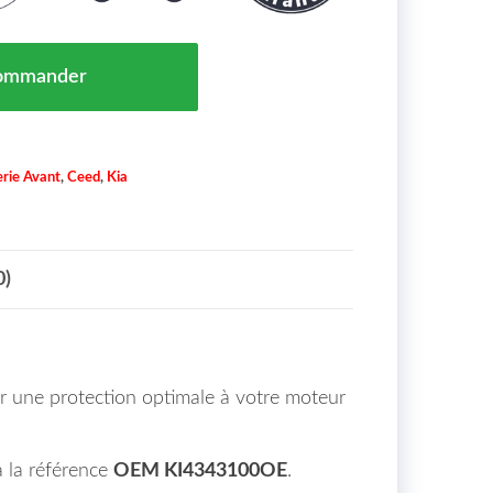
r Kia Cee'd (JD) Maroc De 2013 À >> = KI4343100OE
ommander
rie Avant
,
Ceed
,
Kia
0)
ir une protection optimale à votre moteur
à la référence
OEM KI4343100OE
.