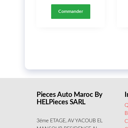
Commander
Pieces Auto Maroc By
I
HELPieces SARL
Q
B
3éme ETAGE, AV YACOUB EL
C