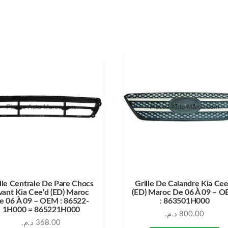
lle Centrale De Pare Chocs
Grille De Calandre Kia Cee
vant Kia Cee’d (ED) Maroc
(ED) Maroc De 06 À 09 – 
e 06 À 09 – OEM : 86522-
: 863501H000
1H000 = 865221H000
د.م.
800.00
د.م.
368.00