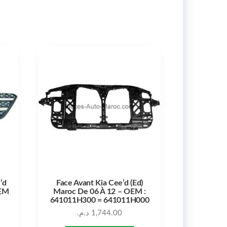
’d
Face Avant Kia Cee’d (Ed)
OEM
Maroc De 06 À 12 – OEM :
641011H300 = 641011H000
د.م.
1,744.00