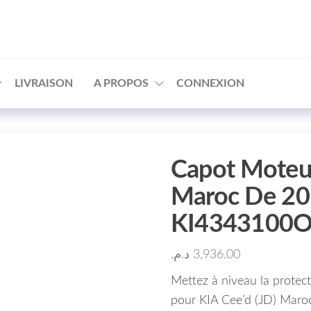
□
LIVRAISON
A PROPOS
CONNEXION
Capot Moteur
Maroc De 20
KI4343100
د.م.
3,936.00
Mettez à niveau la protec
pour KIA Cee’d (JD) Maro