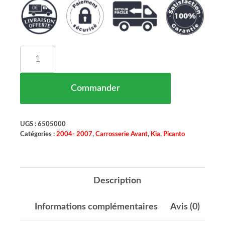
quantité de Capot Moteur Kia Picanto Maroc (BA)
Commander
UGS :
6505000
Catégories :
2004- 2007
,
Carrosserie Avant
,
Kia
,
Picanto
Description
Informations complémentaires
Avis (0)