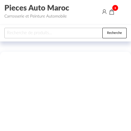
Aller au contenu
Pieces Auto Maroc
0
Carrosserie et Peinture Automobile
Recherche pour :
Recherche