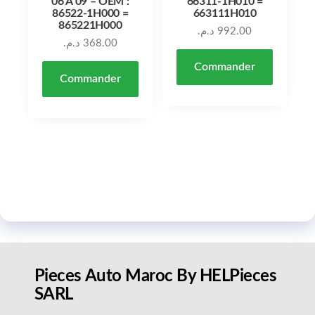
06 À 09 – OEM :
66311-1H010 =
86522-1H000 =
663111H010
865221H000
د.م.
992.00
د.م.
368.00
Commander
Commander
Pieces Auto Maroc By HELPieces
SARL