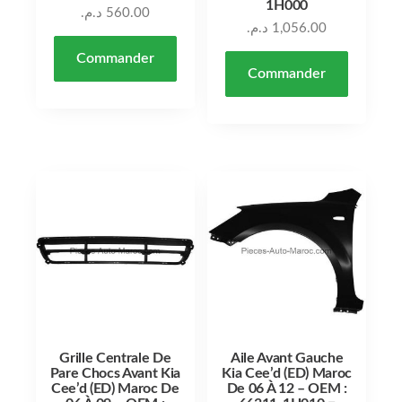
1H000
د.م.
560.00
د.م.
1,056.00
Commander
Commander
Grille Centrale De
Aile Avant Gauche
Pare Chocs Avant Kia
Kia Cee’d (ED) Maroc
Cee’d (ED) Maroc De
De 06 À 12 – OEM :