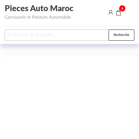
Aller au contenu
Pieces Auto Maroc
0
Carrosserie et Peinture Automobile
Recherche pour :
Recherche