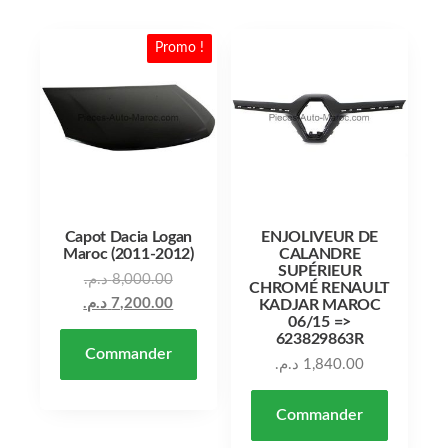
Promo !
Capot Dacia Logan
ENJOLIVEUR DE
Maroc (2011-2012)
CALANDRE
SUPÉRIEUR
Le prix initial était : 8,000.00 د.م..
د.م.
8,000.00
CHROMÉ RENAULT
Le prix actuel est : 7,200.00 د.م..
د.م.
7,200.00
KADJAR MAROC
06/15 =>
623829863R
Commander
د.م.
1,840.00
Commander