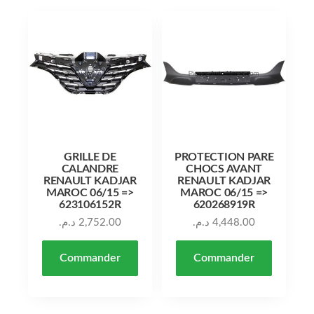
GRILLE DE
PROTECTION PARE
CALANDRE
CHOCS AVANT
RENAULT KADJAR
RENAULT KADJAR
MAROC 06/15 =>
MAROC 06/15 =>
623106152R
620268919R
د.م.
2,752.00
د.م.
4,448.00
Commander
Commander