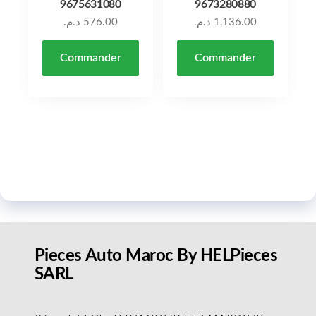
9675631080
9673280880
د.م.
576.00
د.م.
1,136.00
Commander
Commander
Pieces Auto Maroc By HELPieces
SARL