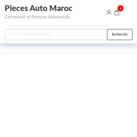
Aller au contenu
Pieces Auto Maroc
0
Carrosserie et Peinture Automobile
Recherche pour :
Recherche