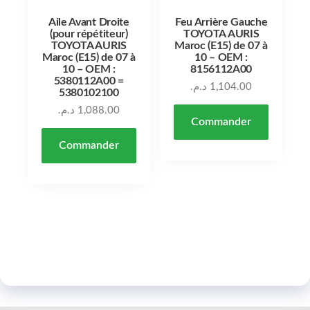
Aile Avant Droite
Feu Arrière Gauche
(pour répétiteur)
TOYOTA AURIS
TOYOTA AURIS
Maroc (E15) de 07 à
Maroc (E15) de 07 à
10 – OEM :
10 – OEM :
8156112A00
5380112A00 =
د.م.
1,104.00
5380102100
د.م.
1,088.00
Commander
Commander