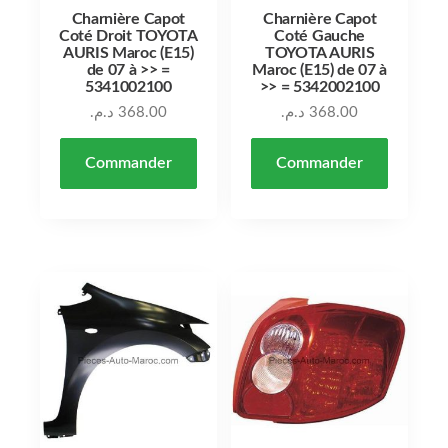
Charnière Capot
Charnière Capot
Coté Droit TOYOTA
Coté Gauche
AURIS Maroc (E15)
TOYOTA AURIS
de 07 à >> =
Maroc (E15) de 07 à
5341002100
>> = 5342002100
د.م.
368.00
د.م.
368.00
Commander
Commander