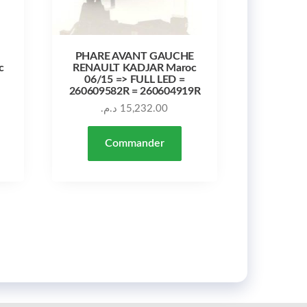
PHARE AVANT GAUCHE
c
RENAULT KADJAR Maroc
06/15 => FULL LED =
260609582R = 260604919R
د.م.
15,232.00
Commander