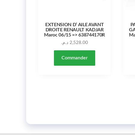
EXTENSION D’ AILE AVANT
P
DROITE RENAULT KADJAR
GA
Maroc 06/15 => 638744170R
Ma
د.م.
2,528.00
Commander