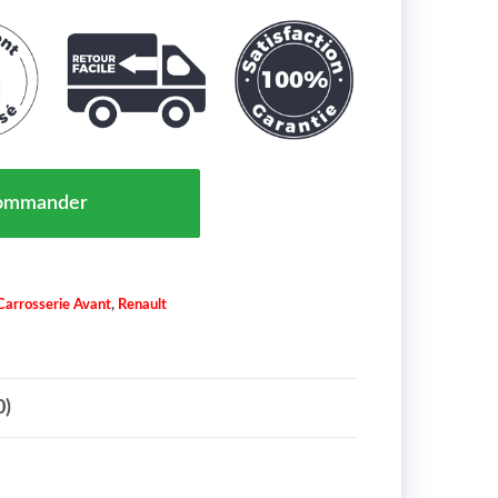
 CAPTUR-CLIO-KADJAR-KANGOO-MASTER-MEGANE-M
ommander
Carrosserie Avant
,
Renault
0)