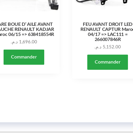
ARE BOUE D’ AILE AVANT
FEU AVANT DROIT LED
UCHE RENAULT KADJAR
RENAULT CAPTUR Maro
roc 06/15 => 638418554R
04/17 => LAC111 =
266007846R
د.م.
1,696.00
د.م.
5,152.00
Commander
Commander