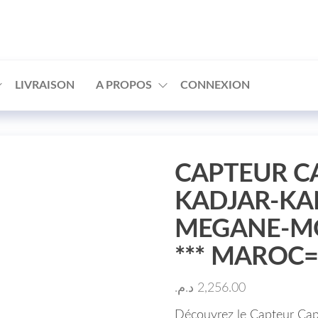
□
LIVRAISON
A PROPOS
CONNEXION
CAPTEUR C
KADJAR-KA
MEGANE-MO
*** MAROC=
د.م.
2,256.00
Découvrez le Capteur Ca