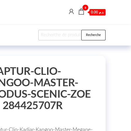
0
0.00 د.م.
Recherche pour :
Recherche
APTUR-CLIO-
NGOO-MASTER-
DUS-SCENIC-ZOE
 284425707R
ptur-Clio-Kadjar-Kangoo-Master-Megane-