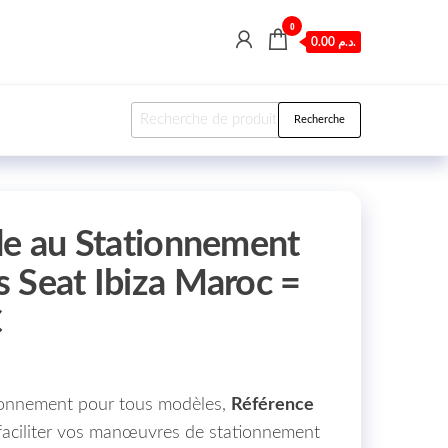
0
0.00 د.م.
Recherche pour :
Recherche
de au Stationnement
 Seat Ibiza Maroc =
C
tionnement pour tous modèles,
Référence
 faciliter vos manœuvres de stationnement