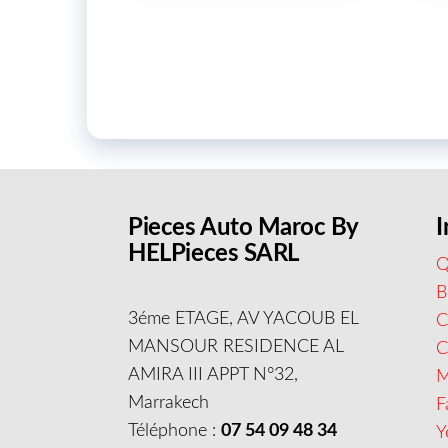
Pieces Auto Maroc By
I
HELPieces SARL
Q
B
3éme ETAGE, AV YACOUB EL
C
MANSOUR RESIDENCE AL
AMIRA III APPT N°32,
M
Marrakech
F
Téléphone :
07 54 09 48 34
Y