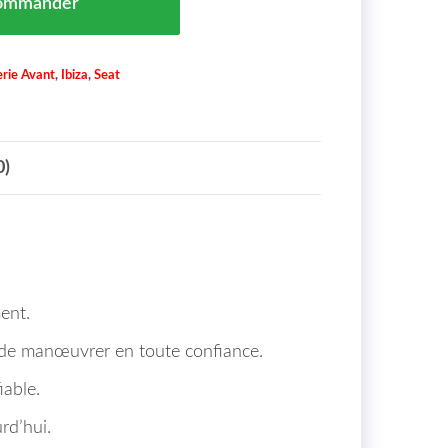
ommander
rie Avant
,
Ibiza
,
Seat
0)
ent.
nt de manœuvrer en toute confiance.
iable.
rd’hui.