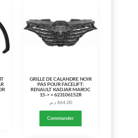
NT
GRILLE DE CALANDRE NOIR
AR
PAS POUR FACELIFT:
0R
RENAULT KADJAR MAROC
15-> = 623106152R
د.م.
864.00
Commander