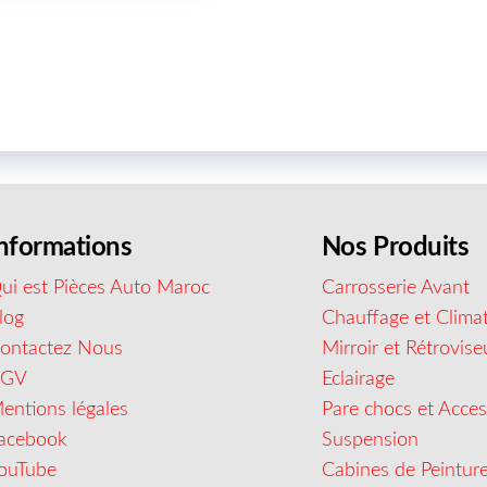
nformations
Nos Produits
ui est Pièces Auto Maroc
Carrosserie Avant
log
Chauffage et Climat
ontactez Nous
Mirroir et Rétrovise
CGV
Eclairage
entions légales
Pare chocs et Acces
acebook
Suspension
ouTube
Cabines de Peintur