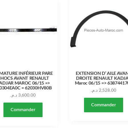
MATURE INFÉRIEUR PARE
EXTENSION D’ AILE AVA
HOCS AVANT RENAULT
DROITE RENAULT KADJ
ADJAR MAROC 06/15 =>
Maroc 06/15 => 63874417
0304EA0C = 62030HV80B
د.م.
2,528.00
د.م.
3,600.00
Commander
Commander