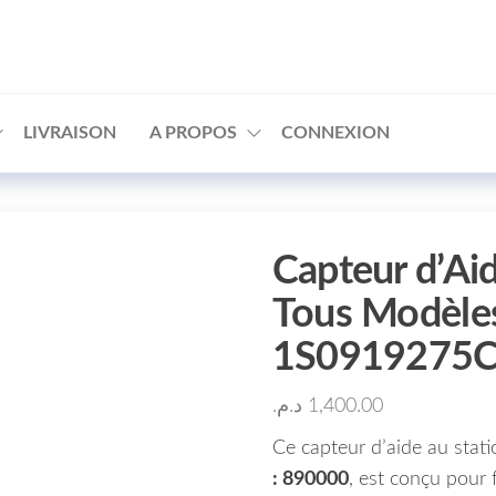
□
LIVRAISON
A PROPOS
CONNEXION
Capteur d’Ai
Tous Modèles
1S0919275
د.م.
1,400.00
Ce capteur d’aide au sta
: 890000
, est conçu pour