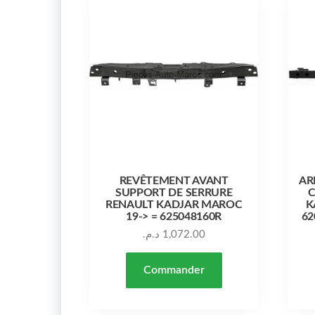
REVÊTEMENT AVANT
AR
SUPPORT DE SERRURE
C
RENAULT KADJAR MAROC
K
19-> = 625048160R
62
د.م.
1,072.00
Commander