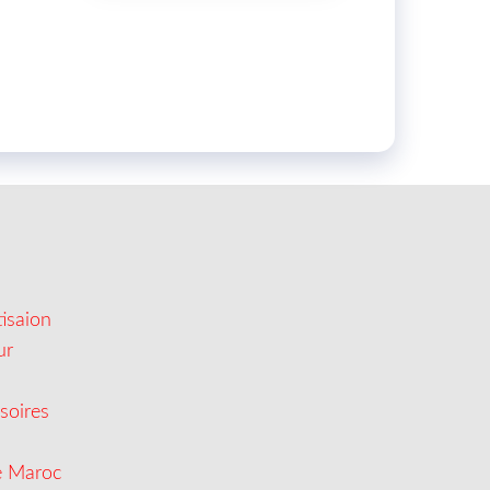
isaion
ur
soires
e Maroc