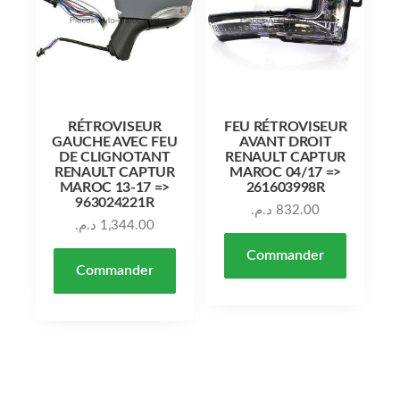
RÉTROVISEUR
FEU RÉTROVISEUR
GAUCHE AVEC FEU
AVANT DROIT
DE CLIGNOTANT
RENAULT CAPTUR
RENAULT CAPTUR
MAROC 04/17 =>
MAROC 13-17 =>
261603998R
963024221R
د.م.
832.00
د.م.
1,344.00
Commander
Commander