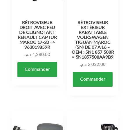
RÉTROVISEUR
RÉTROVISEUR
DROIT AVEC FEU
EXTÉRIEUR
DE CLIGNOTANT
RABATTABLE
RENAULT CAPTUR
VOLKSWAGEN
MAROC 17-20 =>
TIGUAN MAROC
963019859R
(5N) DE 07 À 16 –
OEM : 5N1 857 508R
د.م.
1,280.00
= 5N1857508AA9B9
د.م.
2,032.00
Commander
Commander