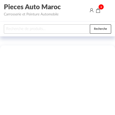
Aller au contenu
Pieces Auto Maroc
0
Carrosserie et Peinture Automobile
Recherche pour :
Recherche