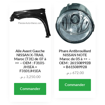
Aile Avant Gauche
Phare Antibrouillard
NISSAN X-TRAIL
NISSAN NOTE
Maroc (T31) de 07 à
Maroc de 05 à >> –
>> – OEM : F3101-
OEM : 261508992B
JH1EA =
= B615089928
F3101JH1EA
د.م.
672.00
د.م.
3,250.00
Commander
Commander