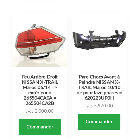
Feu Arrière Droit
Pare Chocs Avant à
NISSAN X-TRAIL
Peindre NISSAN X-
Maroc 06/14 =>
TRAIL Maroc 10/10
extérieur =
=> pour lave phares =
265504CA0A =
620223UP0H
265504CA2B
د.م.
5,970.00
د.م.
2,000.00
Commander
Commander