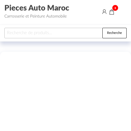
Aller au contenu
Pieces Auto Maroc
0
Carrosserie et Peinture Automobile
Recherche pour :
Recherche