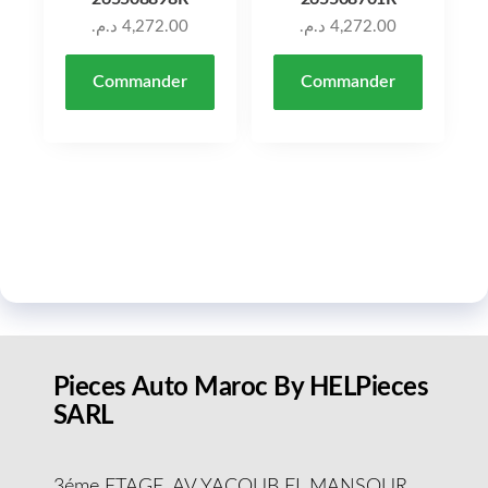
د.م.
4,272.00
د.م.
4,272.00
Commander
Commander
Pieces Auto Maroc By HELPieces
SARL
3éme ETAGE, AV YACOUB EL MANSOUR