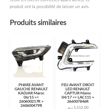
Seuls les clients connectés ayant acheté ce
produit ont la possibilité de laisser un avis.
Produits similaires
PHARE AVANT
FEU AVANT DROIT
GAUCHE RENAULT
LED RENAULT
KADJAR Maroc
CAPTUR Maroc
06/15 =>
04/17 => LAC111 =
260600217R =
266007846R
260600479R
د.م.
5,152.00