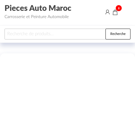
Aller au contenu
Pieces Auto Maroc
0
Carrosserie et Peinture Automobile
Recherche pour :
Recherche