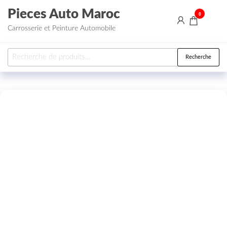
Aller au contenu
Pieces Auto Maroc
0
Carrosserie et Peinture Automobile
Recherche pour :
Recherche