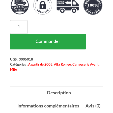
quantité de Charnière Capot Coté Droit ALFA RO
Commander
UGS :
3005018
Catégories :
A partir de 2008
,
Alfa Romeo
,
Carrosserie Avant
,
Mito
Description
Informations complémentaires
Avis (0)