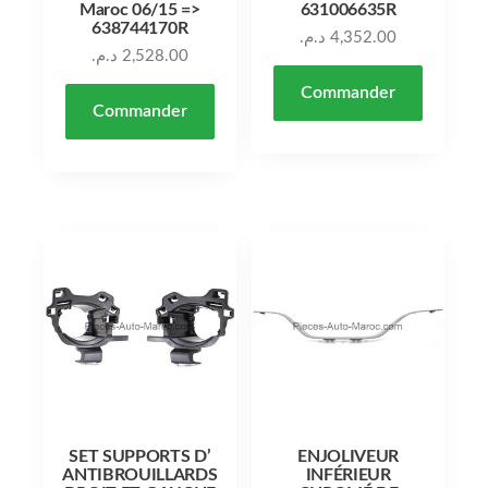
Maroc 06/15 =>
631006635R
638744170R
د.م.
4,352.00
د.م.
2,528.00
Commander
Commander
SET SUPPORTS D’
ENJOLIVEUR
ANTIBROUILLARDS
INFÉRIEUR