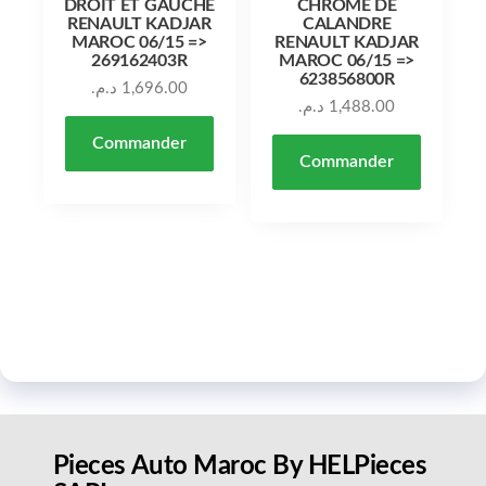
DROIT ET GAUCHE
CHROMÉ DE
RENAULT KADJAR
CALANDRE
MAROC 06/15 =>
RENAULT KADJAR
269162403R
MAROC 06/15 =>
623856800R
د.م.
1,696.00
د.م.
1,488.00
Commander
Commander
Pieces Auto Maroc By HELPieces