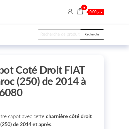
0
0.00 د.م.
Recherche pour :
Recherche
pot Coté Droit FIAT
c (250) de 2014 à
96080
otre capot avec cette
charnière côté droit
(250) de 2014 et après
.