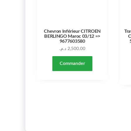
Chevron Inférieur CITROEN
Tra
BERLINGO Maroc 03/12 =>
C
9677603580
د.م.
2,500.00
Commander