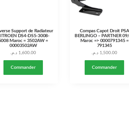
verse Support de Radiateur
Compas Capot Droit PS
ITROEN DS4-DS5-3008-
BERLINGO – PARTNER 09
5008 Maroc = 3502AW =
Maroc => 0000791345 =
00003502AW
791345
د.م.
1,600.00
د.م.
1,500.00
Commander
Commander