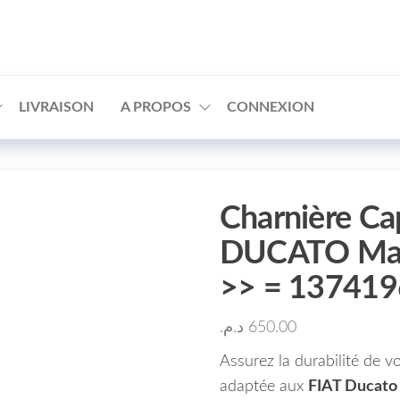
□
LIVRAISON
A PROPOS
CONNEXION
Charnière Ca
DUCATO Maro
>> = 13741
د.م.
650.00
Assurez la durabilité de v
adaptée aux
FIAT Ducato 