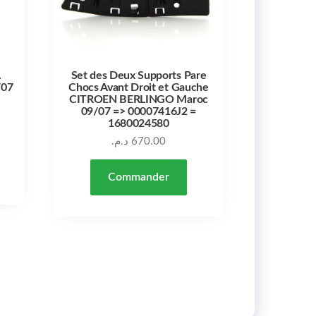
A
Set des Deux Supports Pare
/07
Chocs Avant Droit et Gauche
CITROEN BERLINGO Maroc
09/07 => 00007416J2 =
1680024580
د.م.
670.00
Commander