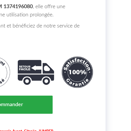
M
1374196080
, elle offre une
e utilisation prolongée.
 et bénéficiez de notre service de
apot Coté Droit FIAT DUCATO Maroc (250) de 2014 à >>
ommander