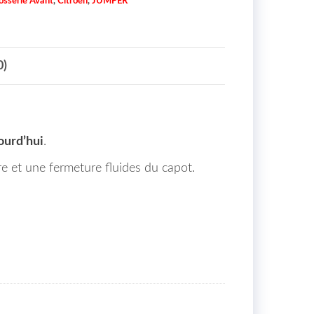
osserie Avant
,
Citroën
,
JUMPER
0)
ourd’hui
.
e et une fermeture fluides du capot.