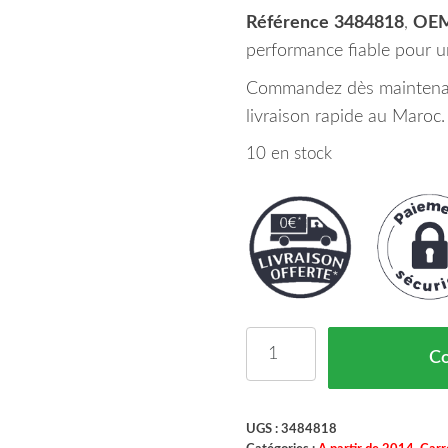
Référence
3484818
,
OE
performance fiable pour un
Commandez dès maintenant
livraison rapide au Maroc.
10 en stock
quantité de Charnière C
C
UGS :
3484818