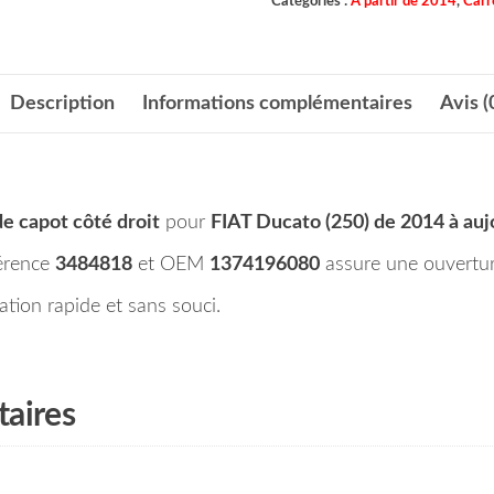
Catégories :
A partir de 2014
,
Carr
Description
Informations complémentaires
Avis (
de capot côté droit
pour
FIAT Ducato (250) de 2014 à auj
férence
3484818
et OEM
1374196080
assure une ouvertur
tion rapide et sans souci.
aires