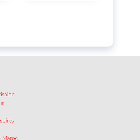
isaion
ur
soires
e Maroc