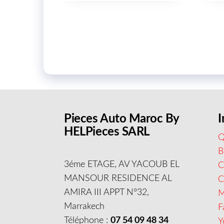
Pieces Auto Maroc By
I
HELPieces SARL
Q
B
3éme ETAGE, AV YACOUB EL
C
MANSOUR RESIDENCE AL
AMIRA III APPT N°32,
M
Marrakech
F
Téléphone :
07 54 09 48 34
Y