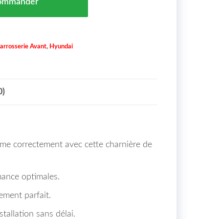
ommander
arrosserie Avant
,
Hyundai
0)
me correctement avec cette charnière de
rmance optimales.
ement parfait.
allation sans délai.