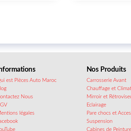
nformations
Nos Produits
ui est Pièces Auto Maroc
Carrosserie Avant
log
Chauffage et Climat
ontactez Nous
Mirroir et Rétrovise
CGV
Eclairage
entions légales
Pare chocs et Acces
acebook
Suspension
ouTube
Cabines de Peintur