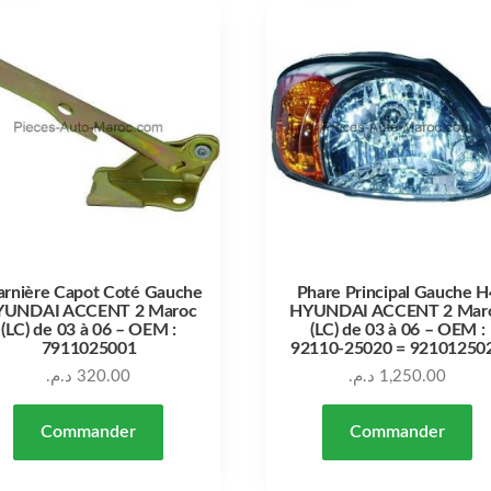
arnière Capot Coté Gauche
Phare Principal Gauche H
YUNDAI ACCENT 2 Maroc
HYUNDAI ACCENT 2 Mar
(LC) de 03 à 06 – OEM :
(LC) de 03 à 06 – OEM :
7911025001
92110-25020 = 92101250
د.م.
320.00
د.م.
1,250.00
Commander
Commander