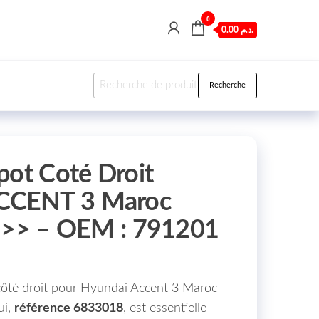
0
0.00 د.م.
Recherche pour :
Recherche
pot Coté Droit
CENT 3 Maroc
à >> – OEM : 791201
côté droit pour Hyundai Accent 3 Maroc
ui,
référence 6833018
, est essentielle