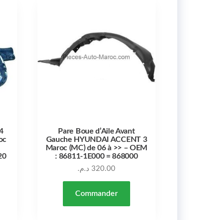
4
Pare Boue d’Aile Avant
oc
Gauche HYUNDAI ACCENT 3
Maroc (MC) de 06 à >> – OEM
20
: 86811-1E000 = 868000
د.م.
320.00
Commander