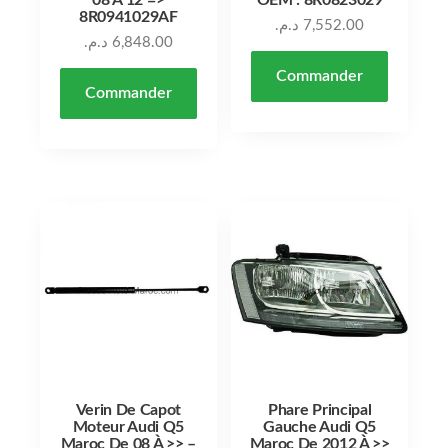
8R0941029AF
د.م.
7,552.00
د.م.
6,848.00
Commander
Commander
Verin De Capot
Phare Principal
Moteur Audi Q5
Gauche Audi Q5
Maroc De 08 À >> –
Maroc De 2012 À >>