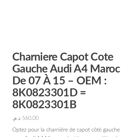
Charniere Capot Cote
Gauche Audi A4 Maroc
De 07 À 15 – OEM :
8K0823301D =
8K0823301B
د.م.
560.00
Optez pour la charnière de capot côté gauche