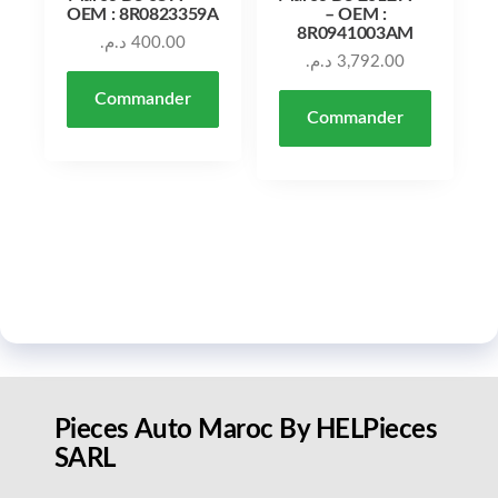
OEM : 8R0823359A
– OEM :
8R0941003AM
د.م.
400.00
د.م.
3,792.00
Commander
Commander
Pieces Auto Maroc By HELPieces
SARL