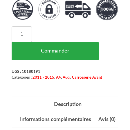
quantité de Charniere Capot Cote Gauche Audi A
Commander
UGS :
10180191
Catégories :
2011 - 2015
,
A4
,
Audi
,
Carrosserie Avant
Description
Informations complémentaires
Avis (0)