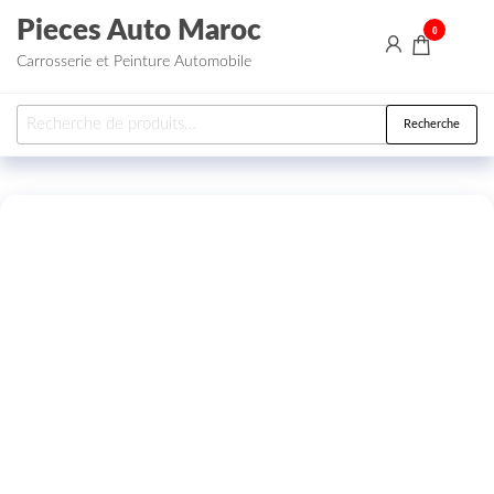
Aller au contenu
Pieces Auto Maroc
0
Carrosserie et Peinture Automobile
Recherche pour :
Recherche