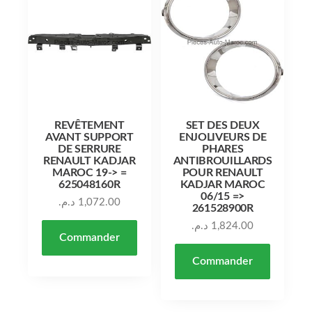
REVÊTEMENT
SET DES DEUX
AVANT SUPPORT
ENJOLIVEURS DE
DE SERRURE
PHARES
RENAULT KADJAR
ANTIBROUILLARDS
MAROC 19-> =
POUR RENAULT
625048160R
KADJAR MAROC
06/15 =>
د.م.
1,072.00
261528900R
د.م.
1,824.00
Commander
Commander