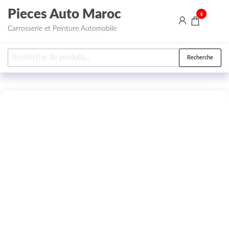
Aller au contenu
Pieces Auto Maroc
0
Carrosserie et Peinture Automobile
Recherche pour :
Recherche