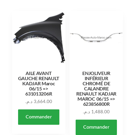
AILE AVANT
ENJOLIVEUR
GAUCHE RENAULT
INFÉRIEUR
KADJAR Maroc
CHROMÉ DE
06/15 =>
CALANDRE
631013206R
RENAULT KADJAR
MAROC 06/15 =>
د.م.
3,664.00
623856800R
د.م.
1,488.00
Commander
Commander