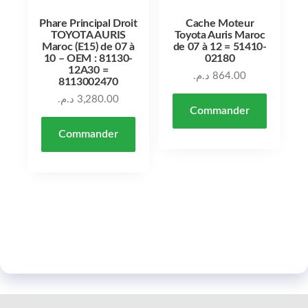
Phare Principal Droit
Cache Moteur
TOYOTA AURIS
Toyota Auris Maroc
Maroc (E15) de 07 à
de 07 à 12 = 51410-
10 – OEM : 81130-
02180
12A30 =
د.م.
864.00
8113002470
د.م.
3,280.00
Commander
Commander