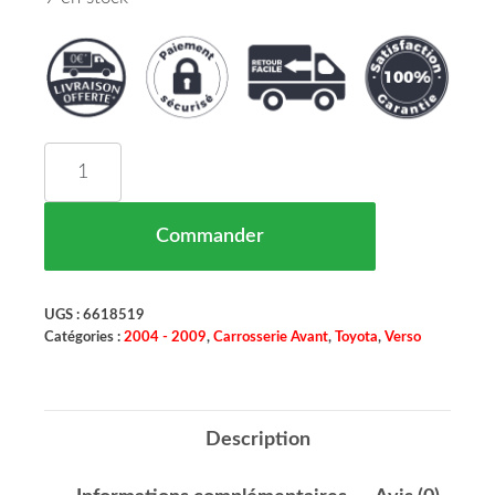
quantité de Charnière Capot Coté Gauche TOYO
Commander
UGS :
6618519
Catégories :
2004 - 2009
,
Carrosserie Avant
,
Toyota
,
Verso
Description