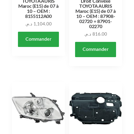
TOYOTA AURIS
Droit Convexe
Maroc (E15) de 07 à
TOYOTA AURIS
10 – OEM :
Maroc (E15) de 07 à
8155112A00
10 – OEM : 87908-
02720 = 87901-
د.م.
1,104.00
02270
د.م.
816.00
Commander
Commander