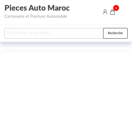
Aller au contenu
Pieces Auto Maroc
0
Carrosserie et Peinture Automobile
Recherche pour :
Recherche