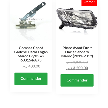
Promo !
Compas Capot
Phare Avant Droit
Gauche Dacia Logan
Dacia Sandero
Maroc 06/05 =>
Maroc (2011-2012)
6001546875
د.م.
3,840.00
د.م.
400.00
د.م.
3,200.00
Commander
Commander