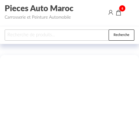
Aller au contenu
Pieces Auto Maroc
0
Carrosserie et Peinture Automobile
Recherche pour :
Recherche