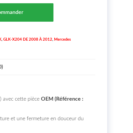
Capot Gauche Mercedes GLK Maroc 12-> = A2048800328
ommander
K
,
GLK-X204 DE 2008 À 2012
,
Mercedes
0)
) avec cette pièce
OEM (Référence :
erture et une fermeture en douceur du