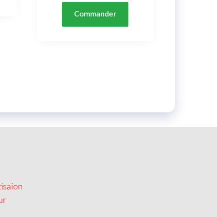
Commander
isaion
ur