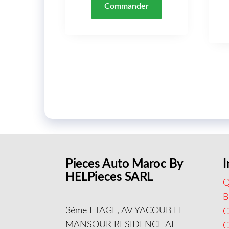
Commander
Pieces Auto Maroc By
I
HELPieces SARL
Q
B
3éme ETAGE, AV YACOUB EL
C
MANSOUR RESIDENCE AL