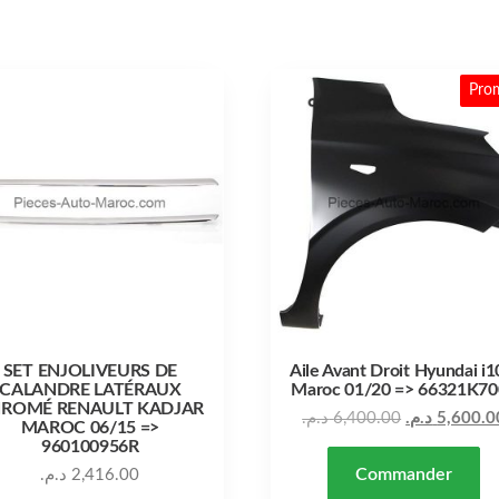
Pro
SET ENJOLIVEURS DE
Aile Avant Droit Hyundai i1
CALANDRE LATÉRAUX
Maroc 01/20 => 66321K70
ROMÉ RENAULT KADJAR
د.م.
6,400.00
د.م.
5,600.0
MAROC 06/15 =>
960100956R
Commander
د.م.
2,416.00