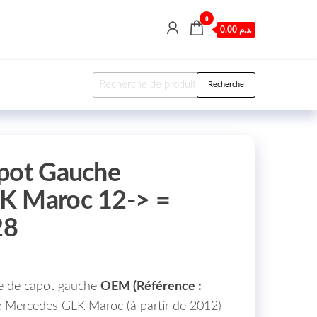
0
0.00 د.م.
Recherche pour :
Recherche
apot Gauche
K Maroc 12-> =
28
re de capot gauche
OEM (Référence :
 Mercedes GLK Maroc (à partir de 2012)