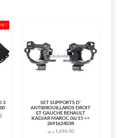
mo !
0 3
SET SUPPORTS D’
00
ANTIBROUILLARDS DROIT
ET GAUCHE RENAULT
Le prix actuel est : 5,600.00 د.م..
Le prix initial était : 6,400.00 د.م..
0
KADJAR MAROC 06/15 =>
269162403R
د.م.
1,696.00