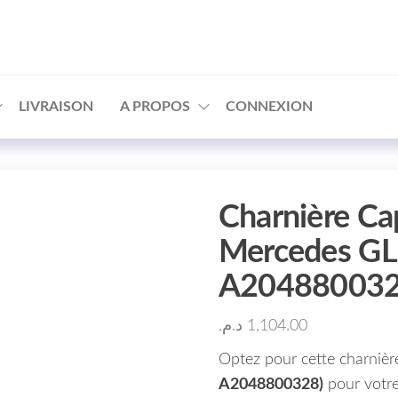
□
LIVRAISON
A PROPOS
CONNEXION
Charnière C
Mercedes GL
A20488003
د.م.
1,104.00
Optez pour cette charniè
A2048800328)
pour votre