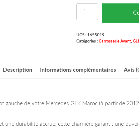
quantité de Charnière 
C
UGS :
1655019
Catégories :
Carrosserie Avant
,
GL
Description
Informations complémentaires
Avis (
pot gauche de votre Mercedes GLK Maroc (à partir de 2012
et une durabilité accrue, cette charnière garantit une ouv