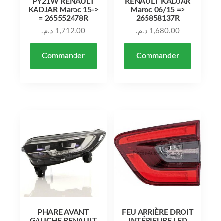
PY21W RENAULT
RENAULT KADJAR
KADJAR Maroc 15->
Maroc 06/15 =>
= 265552478R
265858137R
د.م.
1,712.00
د.م.
1,680.00
Commander
Commander
PHARE AVANT
FEU ARRIÈRE DROIT
GAUCHE RENAULT
INTÉRIEURE LED