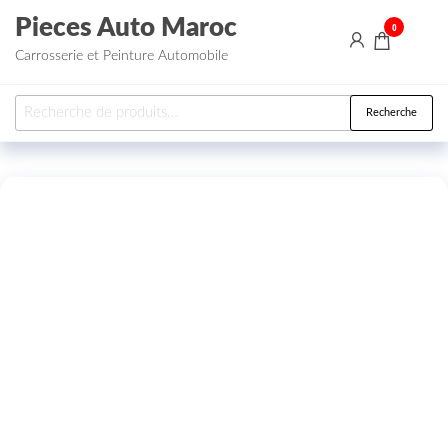
Aller au contenu
Pieces Auto Maroc
0
Carrosserie et Peinture Automobile
Recherche pour :
Recherche