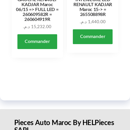
KADJAR Maroc
RENAULT KADJAR
06/15 => FULL LED =
Maroc 15-> =
260609582R =
265508898R
260604919R
د.م.
1,440.00
د.م.
15,232.00
Commander
Commander
Pieces Auto Maroc By HELPieces