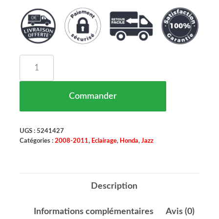
quantité de Clignotant de Rétroviseur Coté Gau
Commander
UGS :
5241427
Catégories :
2008-2011
,
Eclairage
,
Honda
,
Jazz
Description
Informations complémentaires
Avis (0)